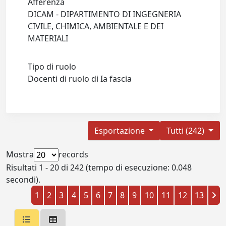
Afferenza
DICAM - DIPARTIMENTO DI INGEGNERIA
CIVILE, CHIMICA, AMBIENTALE E DEI
MATERIALI
Tipo di ruolo
Docenti di ruolo di Ia fascia
Esportazione
Tutti (242)
Mostra
records
Risultati 1 - 20 di 242 (tempo di esecuzione: 0.048
secondi).
1
2
3
4
5
6
7
8
9
10
11
12
13