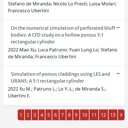
Stefano de Miranda; Nicolo Lo Presti; Luisa Molari;
Francesco Ubertini
On the numerical simulation of perforated bluff
bodies: A CFD study on a hollow porous 5:1
rectangular cylinder
2022 Mao Xu; Luca Patruno; Yuan Lung Lo; Stefano
de Miranda; Francesco Ubertini
Simulation of porous claddings using LES and
URANS: A 5:1 rectangular cylinder
2022 Xu M.; Patruno L.; Lo Y.-L.; de Miranda S.;
Ubertini F.
1
2
3
4
5
6
7
8
9
10
11
12
13