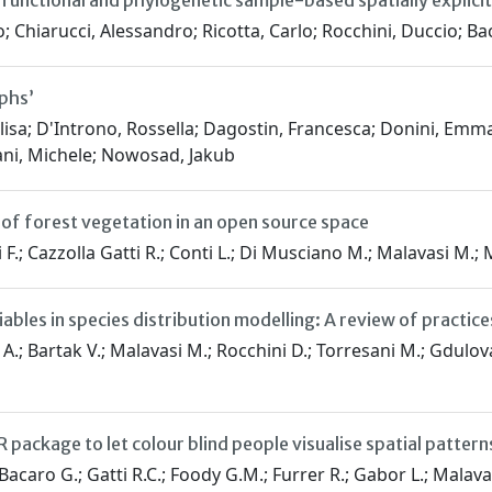
 functional and phylogenetic sample-based spatially explicit
o; Chiarucci, Alessandro; Ricotta, Carlo; Rocchini, Duccio; B
aphs’
Elisa; D'Introno, Rossella; Dagostin, Francesca; Donini, Emm
sani, Michele; Nowosad, Jakub
 of forest vegetation in an open source space
; Cazzolla Gatti R.; Conti L.; Di Musciano M.; Malavasi M.; Mo
les in species distribution modelling: A review of practice
 A.; Bartak V.; Malavasi M.; Rocchini D.; Torresani M.; Gdulova
 package to let colour blind people visualise spatial pattern
; Bacaro G.; Gatti R.C.; Foody G.M.; Furrer R.; Gabor L.; Mala