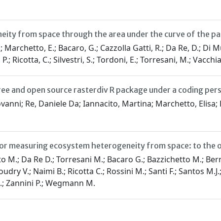
eneity from space through the area under the curve of the p
; Marchetto, E.; Bacaro, G.; Cazzolla Gatti, R.; Da Re, D.; Di M
P.; Ricotta, C.; Silvestri, S.; Tordoni, E.; Torresani, M.; Vacchi
free and open source rasterdiv R package under a coding per
nni; Re, Daniele Da; Iannacito, Martina; Marchetto, Elisa; Ric
for measuring ecosystem heterogeneity from space: to the o
 M.; Da Re D.; Torresani M.; Bacaro G.; Bazzichetto M.; Bernar
dry V.; Naimi B.; Ricotta C.; Rossini M.; Santi F.; Santos M.J.
 S.; Zannini P.; Wegmann M.