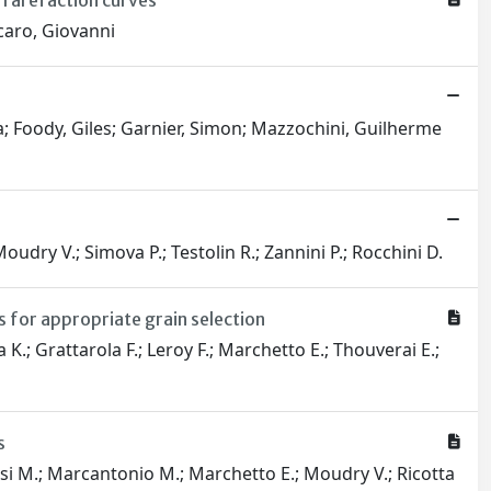
 rarefaction curves
acaro, Giovanni
a; Foody, Giles; Garnier, Simon; Mazzochini, Guilherme
udry V.; Simova P.; Testolin R.; Zannini P.; Rocchini D.
s for appropriate grain selection
 K.; Grattarola F.; Leroy F.; Marchetto E.; Thouverai E.;
s
vasi M.; Marcantonio M.; Marchetto E.; Moudry V.; Ricotta