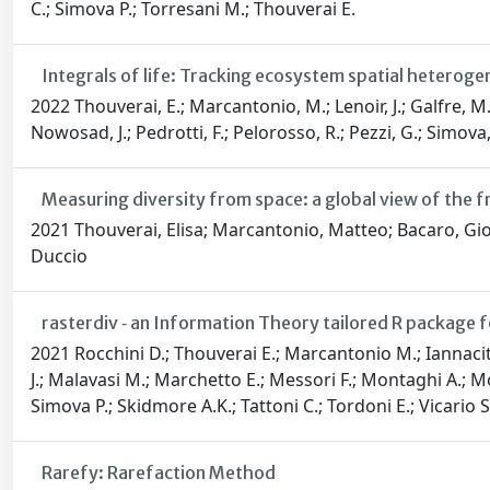
C.; Simova P.; Torresani M.; Thouverai E.
Integrals of life: Tracking ecosystem spatial heterog
2022 Thouverai, E.; Marcantonio, M.; Lenoir, J.; Galfre, M.
Nowosad, J.; Pedrotti, F.; Pelorosso, R.; Pezzi, G.; Simova, 
Measuring diversity from space: a global view of the 
2021 Thouverai, Elisa; Marcantonio, Matteo; Bacaro, Giova
Duccio
rasterdiv ‐ an Information Theory tailored R package 
2021 Rocchini D.; Thouverai E.; Marcantonio M.; Iannacito
J.; Malavasi M.; Marchetto E.; Messori F.; Montaghi A.; Mou
Simova P.; Skidmore A.K.; Tattoni C.; Tordoni E.; Vicario
Rarefy: Rarefaction Method