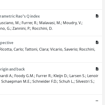
arametric Rao's Q index
usciano, M.; Furrer, R.; Malavasi, M.; Moudry, V.;
ano, G.; Zannini, P.; Rocchini, D.
spective
otta, Carlo; Tattoni, Clara; Vicario, Saverio; Rocchini,
rigin and back
di A.; Foody G.M.; Furrer R.; Kleijn D.; Larsen S.; Lenoir
; Schaepman M.E.; Schneider F.D.; Schuh L.; Silvestri S.;