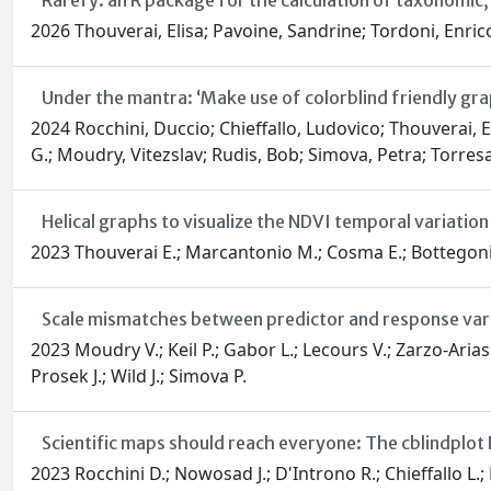
Rarefy: an R package for the calculation of taxonomic,
2026 Thouverai, Elisa; Pavoine, Sandrine; Tordoni, Enric
Under the mantra: ‘Make use of colorblind friendly gr
2024 Rocchini, Duccio; Chieffallo, Ludovico; Thouverai, 
G.; Moudry, Vitezslav; Rudis, Bob; Simova, Petra; Torre
Helical graphs to visualize the NDVI temporal variation
2023 Thouverai E.; Marcantonio M.; Cosma E.; Bottegoni F.
Scale mismatches between predictor and response variab
2023 Moudry V.; Keil P.; Gabor L.; Lecours V.; Zarzo-Arias
Prosek J.; Wild J.; Simova P.
Scientific maps should reach everyone: The cblindplot R
2023 Rocchini D.; Nowosad J.; D'Introno R.; Chieffallo L.