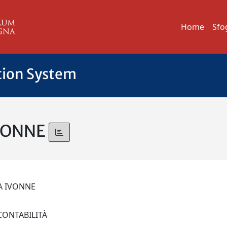
Home
Sfo
tion System
IVONNE
CA IVONNE
 CONTABILITÀ