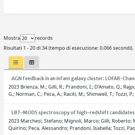
Mostra
records
Risultati 1 - 20 di 34 (tempo di esecuzione: 0.066 secondi).
AGN feedback in an infant galaxy cluster: LOFAR-Chand
2023 Brienza, M.; Gilli, R.; Prandoni, I.; D’Amato, Q.; Rajp
G.; Norman, C.; Peca, A.; Raciti, M.; Shimwell, T.; Tozzi, P.; Vi
LBT-MODS spectroscopy of high-redshift candidates in
2023 Marchesi, Stefano; Mignoli, Marco; Gilli, Roberto; M
Quirino; Peca, Alessandro; Prandoni, Isabella; Tozzi, Paol