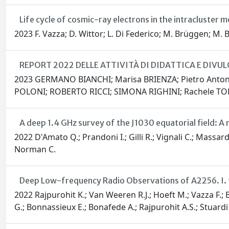
Life cycle of cosmic-ray electrons in the intracluster 
2023 F. Vazza; D. Wittor; L. Di Federico; M. Brüggen; M. Br
REPORT 2022 DELLE ATTIVITÀ DI DIDATTICA E DIVUL
2023 GERMANO BIANCHI; Marisa BRIENZA; Pietro Anto
POLONI; ROBERTO RICCI; SIMONA RIGHINI; Rachele TO
A deep 1.4 GHz survey of the J1030 equatorial field: 
2022 D'Amato Q.; Prandoni I.; Gilli R.; Vignali C.; Massar
Norman C.
Deep Low-frequency Radio Observations of A2256. I. t
2022 Rajpurohit K.; Van Weeren R.J.; Hoeft M.; Vazza F.; 
G.; Bonnassieux E.; Bonafede A.; Rajpurohit A.S.; Stuardi 