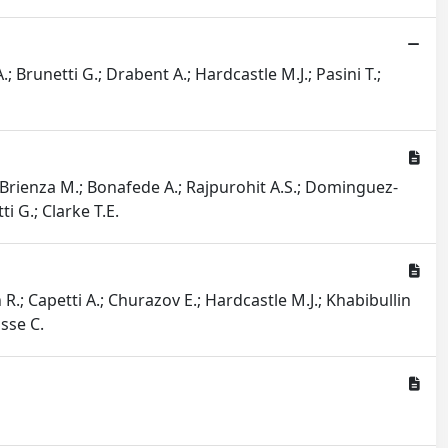
; Brunetti G.; Drabent A.; Hardcastle M.J.; Pasini T.;
.; Brienza M.; Bonafede A.; Rajpurohit A.S.; Dominguez-
i G.; Clarke T.E.
R.; Capetti A.; Churazov E.; Hardcastle M.J.; Khabibullin
asse C.