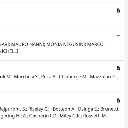
 MONARI; MAURO NANNI; MONIA NEGUSINI; MARCO
NICHELLI
noli M.; Marchesi S.; Peca A.; Chiaberge M.; Mazzolari G.;
purohit S.; Riseley C.J.; Botteon A.; Osinga E.; Brunetti
ering H.J.A.; Gasperin F.D.; Miley G.K.; Rossetti M.