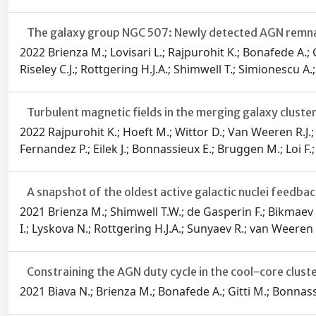
The galaxy group NGC 507: Newly detected AGN remna
2022 Brienza M.; Lovisari L.; Rajpurohit K.; Bonafede A.; 
Riseley C.J.; Rottgering H.J.A.; Shimwell T.; Simionescu A.
Turbulent magnetic fields in the merging galaxy clus
2022 Rajpurohit K.; Hoeft M.; Wittor D.; Van Weeren R.J.;
Fernandez P.; Eilek J.; Bonnassieux E.; Bruggen M.; Loi F.; 
A snapshot of the oldest active galactic nuclei feedba
2021 Brienza M.; Shimwell T.W.; de Gasperin F.; Bikmaev I
I.; Lyskova N.; Rottgering H.J.A.; Sunyaev R.; van Weeren R
Constraining the AGN duty cycle in the cool-core clu
2021 Biava N.; Brienza M.; Bonafede A.; Gitti M.; Bonnass