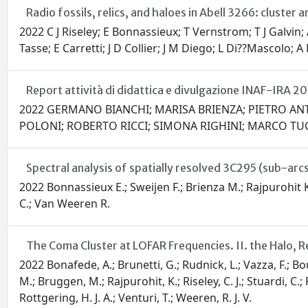
Radio fossils, relics, and haloes in Abell 3266: clus
2022 C J Riseley; E Bonnassieux; T Vernstrom; T J Galvin
Tasse; E Carretti; J D Collier; J M Diego; L Di??Mascolo; 
Report attività di didattica e divulgazione INAF-IRA 2
2022 GERMANO BIANCHI; MARISA BRIENZA; PIETRO ANT
POLONI; ROBERTO RICCI; SIMONA RIGHINI; MARCO TUG
Spectral analysis of spatially resolved 3C295 (sub-ar
2022 Bonnassieux E.; Sweijen F.; Brienza M.; Rajpurohit K
C.; Van Weeren R.
The Coma Cluster at LOFAR Frequencies. II. the Halo, Re
2022 Bonafede, A.; Brunetti, G.; Rudnick, L.; Vazza, F.; Bo
M.; Bruggen, M.; Rajpurohit, K.; Riseley, C. J.; Stuardi, C.; F
Rottgering, H. J. A.; Venturi, T.; Weeren, R. J. V.