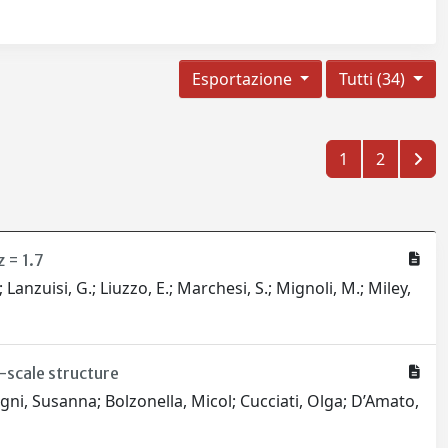
Esportazione
Tutti (34)
1
2
 = 1.7
 Lanzuisi, G.; Liuzzo, E.; Marchesi, S.; Mignoli, M.; Miley,
-scale structure
gni, Susanna; Bolzonella, Micol; Cucciati, Olga; D’Amato,