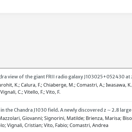
ra view of the giant FRII radio galaxy J103025+052430 at z
urohit, K.; Calura, F.; Chiaberge, M.; Comastri, A.; Iwasawa, K.;
gnali, C.; Vitello, F.; Vito, F.
 the Chandra J1030 field. A newly discovered z ∼ 2.8 large
azzolari, Giovanni; Signorini, Matilde; Brienza, Marisa; Biso
o; Vignali, Cristian; Vito, Fabio; Comastri, Andrea