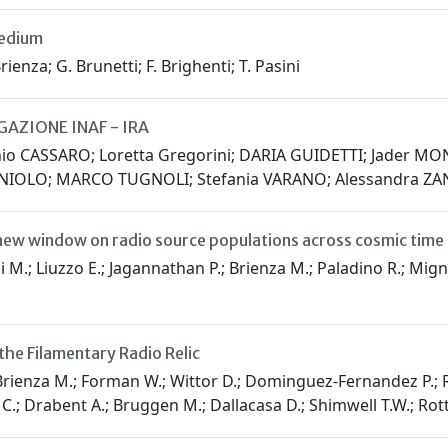
medium
ienza; G. Brunetti; F. Brighenti; T. Pasini
GAZIONE INAF - IRA
nio CASSARO; Loretta Gregorini; DARIA GUIDETTI; Jader
NIOLO; MARCO TUGNOLI; Stefania VARANO; Alessandra ZA
A new window on radio source populations across cosmic time
di M.; Liuzzo E.; Jagannathan P.; Brienza M.; Paladino R.; Mig
he Filamentary Radio Relic
Brienza M.; Forman W.; Wittor D.; Dominguez-Fernandez P.; Raj
C.; Drabent A.; Bruggen M.; Dallacasa D.; Shimwell T.W.; Rottg