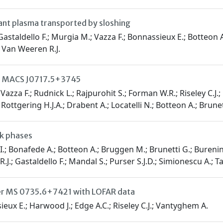
nt plasma transported by sloshing
Gastaldello F.; Murgia M.; Vazza F.; Bonnassieux E.; Botteon A.
; Van Weeren R.J.
ter MACS J0717.5+3745
 Vazza F.; Rudnick L.; Rajpurohit S.; Forman W.R.; Riseley C.J
Rottgering H.J.A.; Drabent A.; Locatelli N.; Botteon A.; Brunett
ck phases
.; Bonafede A.; Botteon A.; Bruggen M.; Brunetti G.; Burenin 
.J.; Gastaldello F.; Mandal S.; Purser S.J.D.; Simionescu A.; T
ster MS 0735.6+7421 with LOFAR data
ieux E.; Harwood J.; Edge A.C.; Riseley C.J.; Vantyghem A.