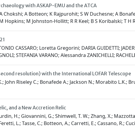
ter archaeology with ASKAP-EMU and the ATCA
; A Chokshi; A Botteon; K Rajpurohit; S W Duchesne; A Bonafe
A M Hopkins; M Johnston-Hollitt; R R Keel; B S Koribalski; T H 
021
ONIO CASSARO; Loretta Gregorini; DARIA GUIDETTI; JA
NOLI; STEFANIA VARANO; Alessandra ZANICHELLI; RACHE
csecond resolution) with the International LOFAR Telescope
.; John Riseley C.; Bonafede A.; Jackson N.; Morabito L.K.; Br
lic, and a New Accretion Relic
urdin, H.; Giovannini, G.; Shimwell, T. W.; Zhang, X.; Mazzotta
eretti, L.; Tasse, C.; Botteon, A.; Carretti, E.; Cassano, R.; Cuci