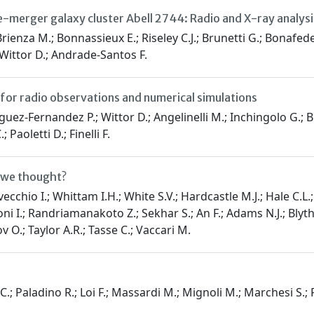
e-merger galaxy cluster Abell 2744: Radio and X-ray analysi
Brienza M.; Bonnassieux E.; Riseley C.J.; Brunetti G.; Bonafe
Wittor D.; Andrade-Santos F.
for radio observations and numerical simulations
nguez-Fernandez P.; Wittor D.; Angelinelli M.; Inchingolo G.; B
Paoletti D.; Finelli F.
 we thought?
ecchio I.; Whittam I.H.; White S.V.; Hardcastle M.J.; Hale C.L.;
 I.; Randriamanakoto Z.; Sekhar S.; An F.; Adams N.J.; Blyth 
.; Taylor A.R.; Tasse C.; Vaccari M.
 C.; Paladino R.; Loi F.; Massardi M.; Mignoli M.; Marchesi S.;