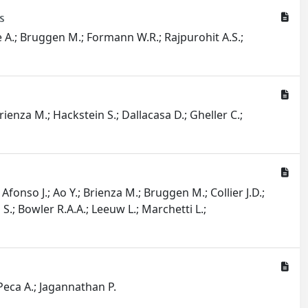
s
de A.; Bruggen M.; Formann W.R.; Rajpurohit A.S.;
rienza M.; Hackstein S.; Dallacasa D.; Gheller C.;
 Afonso J.; Ao Y.; Brienza M.; Bruggen M.; Collier J.D.;
S.; Bowler R.A.A.; Leeuw L.; Marchetti L.;
 Peca A.; Jagannathan P.