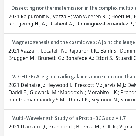
Dissecting nonthermal emission in the complex multipl
2021 Rajpurohit K.; Vazza F.; Van Weeren R.J.; Hoeft M.; 
Rottgering H.J.A.; Drabent A.; Dominguez-Fernandez P.; 
Magnetogenesis and the cosmic web: A joint challenge 
2021 Vazza F.; Locatelli N.; Rajpurohit K.; Banfi S.; Domi
Bruggen M.; Brunetti G.; Bonafede A.; Ettori S.; Stuardi C.; 
MIGHTEE: Are giant radio galaxies more common than
2021 Delhaize J.; Heywood I.; Prescott M.; Jarvis M.J.; Delv
Daddi E.; Glowacki M.; Maddox N.; Morabito L.K.; Prandoni
Randriamampandry S.M.; Thorat K.; Seymour N.; Smirnov O
Multi-Wavelength Study of a Proto-BCG at z = 1.7
2021 D'amato Q.; Prandoni I.; Brienza M.; Gilli R.; Vignali