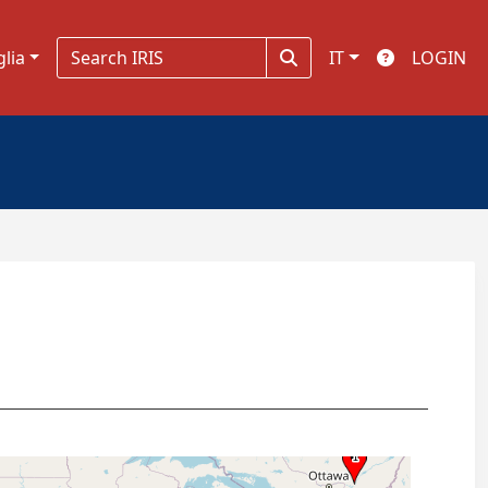
glia
IT
LOGIN