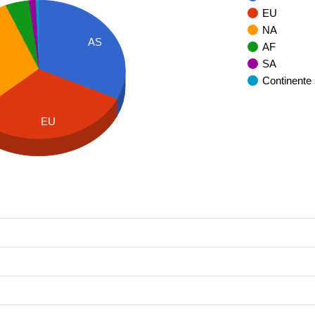
EU
NA
AS
AF
SA
Continente
EU