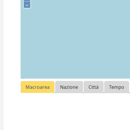
–
Macroarea
Nazione
Città
Tempo