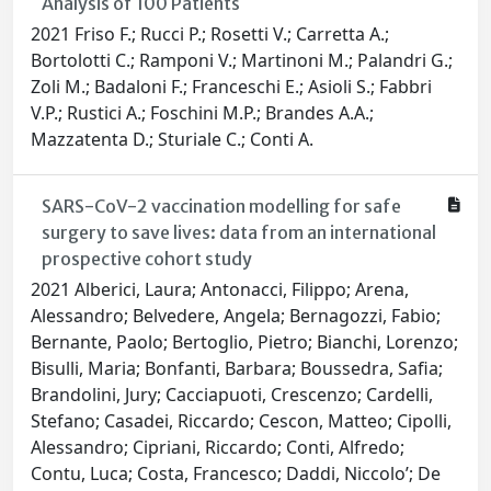
Analysis of 100 Patients
2021 Friso F.; Rucci P.; Rosetti V.; Carretta A.;
Bortolotti C.; Ramponi V.; Martinoni M.; Palandri G.;
Zoli M.; Badaloni F.; Franceschi E.; Asioli S.; Fabbri
V.P.; Rustici A.; Foschini M.P.; Brandes A.A.;
Mazzatenta D.; Sturiale C.; Conti A.
SARS-CoV-2 vaccination modelling for safe
surgery to save lives: data from an international
prospective cohort study
2021 Alberici, Laura; Antonacci, Filippo; Arena,
Alessandro; Belvedere, Angela; Bernagozzi, Fabio;
Bernante, Paolo; Bertoglio, Pietro; Bianchi, Lorenzo;
Bisulli, Maria; Bonfanti, Barbara; Boussedra, Safia;
Brandolini, Jury; Cacciapuoti, Crescenzo; Cardelli,
Stefano; Casadei, Riccardo; Cescon, Matteo; Cipolli,
Alessandro; Cipriani, Riccardo; Conti, Alfredo;
Contu, Luca; Costa, Francesco; Daddi, Niccolo’; De