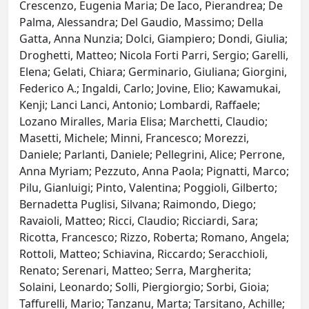
Crescenzo, Eugenia Maria; De Iaco, Pierandrea; De
Palma, Alessandra; Del Gaudio, Massimo; Della
Gatta, Anna Nunzia; Dolci, Giampiero; Dondi, Giulia;
Droghetti, Matteo; Nicola Forti Parri, Sergio; Garelli,
Elena; Gelati, Chiara; Germinario, Giuliana; Giorgini,
Federico A.; Ingaldi, Carlo; Jovine, Elio; Kawamukai,
Kenji; Lanci Lanci, Antonio; Lombardi, Raffaele;
Lozano Miralles, Maria Elisa; Marchetti, Claudio;
Masetti, Michele; Minni, Francesco; Morezzi,
Daniele; Parlanti, Daniele; Pellegrini, Alice; Perrone,
Anna Myriam; Pezzuto, Anna Paola; Pignatti, Marco;
Pilu, Gianluigi; Pinto, Valentina; Poggioli, Gilberto;
Bernadetta Puglisi, Silvana; Raimondo, Diego;
Ravaioli, Matteo; Ricci, Claudio; Ricciardi, Sara;
Ricotta, Francesco; Rizzo, Roberta; Romano, Angela;
Rottoli, Matteo; Schiavina, Riccardo; Seracchioli,
Renato; Serenari, Matteo; Serra, Margherita;
Solaini, Leonardo; Solli, Piergiorgio; Sorbi, Gioia;
Taffurelli, Mario; Tanzanu, Marta; Tarsitano, Achille;