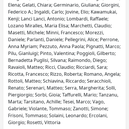
Elena; Gelati, Chiara; Germinario, Giuliana; Giorgini,
Federico A.; Ingaldi, Carlo; Jovine, Elio; Kawamukai,
Kenji; Lanci Lanci, Antonio; Lombardi, Raffaele;
Lozano Miralles, Maria Elisa; Marchetti, Claudio;
Masetti, Michele; Minni, Francesco; Morezzi,
Daniele; Parlanti, Daniele; Pellegrini, Alice; Perrone,
Anna Myriam; Pezzuto, Anna Paola; Pignatti, Marco;
Pilu, Gianluigi; Pinto, Valentina; Poggioli, Gilberto;
Bernadetta Puglisi, Silvana; Raimondo, Diego;
Ravaioli, Matteo; Ricci, Claudio; Ricciardi, Sara;
Ricotta, Francesco; Rizzo, Roberta; Romano, Angela;
Rottoli, Matteo; Schiavina, Riccardo; Seracchioli,
Renato; Serenari, Matteo; Serra, Margherita; Solli,
Piergiorgio; Sorbi, Gioia; Taffurelli, Mario; Tanzanu,
Marta; Tarsitano, Achille; Tesei, Marco; Vago,
Gabriele; Violante, Tommaso; Zanotti, Simone;
Frisoni, Tommaso; Solaini, Leonardo; Ercolani,
Giorgio; Rosetti, Vittoria