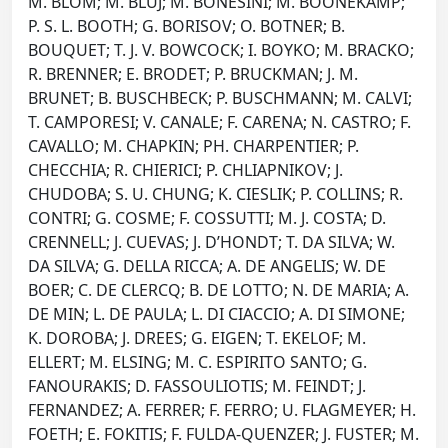
M. BLOM; M. BLUJ; M. BONESINI; M. BOONEKAMP;
P. S. L. BOOTH; G. BORISOV; O. BOTNER; B.
BOUQUET; T. J. V. BOWCOCK; I. BOYKO; M. BRACKO;
R. BRENNER; E. BRODET; P. BRUCKMAN; J. M.
BRUNET; B. BUSCHBECK; P. BUSCHMANN; M. CALVI;
T. CAMPORESI; V. CANALE; F. CARENA; N. CASTRO; F.
CAVALLO; M. CHAPKIN; PH. CHARPENTIER; P.
CHECCHIA; R. CHIERICI; P. CHLIAPNIKOV; J.
CHUDOBA; S. U. CHUNG; K. CIESLIK; P. COLLINS; R.
CONTRI; G. COSME; F. COSSUTTI; M. J. COSTA; D.
CRENNELL; J. CUEVAS; J. D’HONDT; T. DA SILVA; W.
DA SILVA; G. DELLA RICCA; A. DE ANGELIS; W. DE
BOER; C. DE CLERCQ; B. DE LOTTO; N. DE MARIA; A.
DE MIN; L. DE PAULA; L. DI CIACCIO; A. DI SIMONE;
K. DOROBA; J. DREES; G. EIGEN; T. EKELOF; M.
ELLERT; M. ELSING; M. C. ESPIRITO SANTO; G.
FANOURAKIS; D. FASSOULIOTIS; M. FEINDT; J.
FERNANDEZ; A. FERRER; F. FERRO; U. FLAGMEYER; H.
FOETH; E. FOKITIS; F. FULDA-QUENZER; J. FUSTER; M.