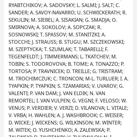
RYABTCHIKOV; A. SADOVSKY; L. SALMI; J. SALT; C.
SANDER; A. SAVOY-NAVARRO; U. SCHWICKERATH; R.
SEKULIN; M. SIEBEL; A. SISAKIAN; G. SMADJA; O.
SMIRNOVA; A. SOKOLOV; A. SOPCZAK; R.
SOSNOWSKI; T. SPASSOV; M. STANITZKI; A.
STOCCHI; J. STRAUSS; B. STUGU; M. SZCZEKOWSKI;
M. SZEPTYCKA; T. SZUMLAK; T. TABARELLI; F.
TEGENFELDT; J. TIMMERMANS; L. TKATCHEV; M.
TOBIN; S. TODOROVOVA; B. TOME; A. TONAZZO; P.
TORTOSA; P. TRAVNICEK; D. TREILLE; G. TRISTRAM;
M. TROCHIMCZUK; C. TRONCON; M-L. TURLUER; I. A.
TYAPKIN; P. TYAPKIN; S. TZAMARIAS; V. UVAROV; G.
VALENTI; P. VAN DAM; J. VAN ELDIK; N. VAN
REMORTEL; I. VAN VULPEN; G. VEGNI; F. VELOSO; W.
VENUS; P. VERDIER; V. VERZI; D. VILANOVA; L. VITALE;
V. VRBA; H. WAHLEN; A. J. WASHBROOK; C. WEISER;
D. WICKE; J. WICKENS; G. WILKINSON; M. WINTER;
M. WITEK; O. YUSHCHENKO; A. ZALEWSKA; P.