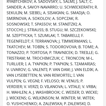
RYABTCHIKOV; A. SADOVSKY; L. SALMI; J. SALT; C.
SANDER; A. SAVOY-NAVARRO; U. SCHWICKERATH; R.
SEKULIN; M. SIEBEL; A. SISAKIAN; G. SMADJA; O.
SMIRNOVA; A. SOKOLOV; A. SOPCZAK; R.
SOSNOWSKI; T. SPASSOV; M. STANITZKI; A.
STOCCHI; J. STRAUSS; B. STUGU; M. SZCZEKOWSKI;
M. SZEPTYCKA; T. SZUMLAK; T. TABARELLI; F.
TEGENFELDT; F. TERRANOVA; J. TIMMERMANS; L.
TKATCHEV; M. TOBIN; S. TODOROVOVA; B. TOME; A.
TONAZZO; P. TORTOSA; P. TRAVNICEK; D. TREILLE; G.
TRISTRAM; M. TROCHIMCZUK; C. TRONCON; M-L.
TURLUER; I. A. TYAPKIN; P. TYAPKIN; S. TZAMARIAS;
V. UVAROV; G. VALENTI; P. VAN DAM; J. VAN ELDIK; A.
VAN LYSEBETTEN; N. VAN REMORTEL; I. VAN
VULPEN; G. VEGNI; F. VELOSO; W. VENUS; P.
VERDIER; V. VERZI; D. VILANOVA; L. VITALE; V. VRBA;
H. WAHLEN; A. J. WASHBROOK; C. WEISER; D. WICKE;
J. WICKENS; G. WILKINSON; M. WINTER; M. WITEK;
O. YUSHCHENKO; A. ZALEWSKA; P. ZALEWSKI; D.