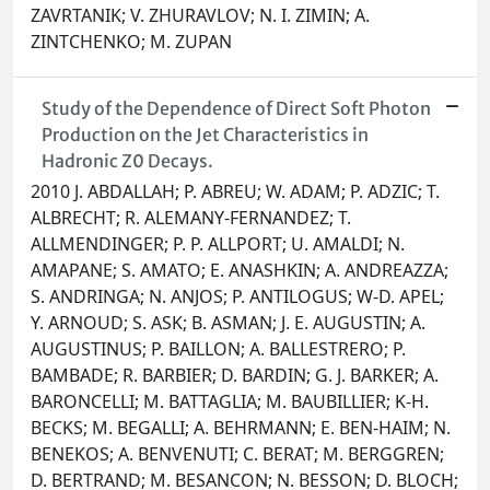
ZAVRTANIK; V. ZHURAVLOV; N. I. ZIMIN; A.
ZINTCHENKO; M. ZUPAN
Study of the Dependence of Direct Soft Photon
Production on the Jet Characteristics in
Hadronic Z0 Decays.
2010 J. ABDALLAH; P. ABREU; W. ADAM; P. ADZIC; T.
ALBRECHT; R. ALEMANY-FERNANDEZ; T.
ALLMENDINGER; P. P. ALLPORT; U. AMALDI; N.
AMAPANE; S. AMATO; E. ANASHKIN; A. ANDREAZZA;
S. ANDRINGA; N. ANJOS; P. ANTILOGUS; W-D. APEL;
Y. ARNOUD; S. ASK; B. ASMAN; J. E. AUGUSTIN; A.
AUGUSTINUS; P. BAILLON; A. BALLESTRERO; P.
BAMBADE; R. BARBIER; D. BARDIN; G. J. BARKER; A.
BARONCELLI; M. BATTAGLIA; M. BAUBILLIER; K-H.
BECKS; M. BEGALLI; A. BEHRMANN; E. BEN-HAIM; N.
BENEKOS; A. BENVENUTI; C. BERAT; M. BERGGREN;
D. BERTRAND; M. BESANCON; N. BESSON; D. BLOCH;