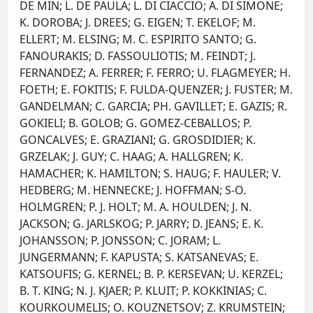
DE MIN; L. DE PAULA; L. DI CIACCIO; A. DI SIMONE;
K. DOROBA; J. DREES; G. EIGEN; T. EKELOF; M.
ELLERT; M. ELSING; M. C. ESPIRITO SANTO; G.
FANOURAKIS; D. FASSOULIOTIS; M. FEINDT; J.
FERNANDEZ; A. FERRER; F. FERRO; U. FLAGMEYER; H.
FOETH; E. FOKITIS; F. FULDA-QUENZER; J. FUSTER; M.
GANDELMAN; C. GARCIA; PH. GAVILLET; E. GAZIS; R.
GOKIELI; B. GOLOB; G. GOMEZ-CEBALLOS; P.
GONCALVES; E. GRAZIANI; G. GROSDIDIER; K.
GRZELAK; J. GUY; C. HAAG; A. HALLGREN; K.
HAMACHER; K. HAMILTON; S. HAUG; F. HAULER; V.
HEDBERG; M. HENNECKE; J. HOFFMAN; S-O.
HOLMGREN; P. J. HOLT; M. A. HOULDEN; J. N.
JACKSON; G. JARLSKOG; P. JARRY; D. JEANS; E. K.
JOHANSSON; P. JONSSON; C. JORAM; L.
JUNGERMANN; F. KAPUSTA; S. KATSANEVAS; E.
KATSOUFIS; G. KERNEL; B. P. KERSEVAN; U. KERZEL;
B. T. KING; N. J. KJAER; P. KLUIT; P. KOKKINIAS; C.
KOURKOUMELIS; O. KOUZNETSOV; Z. KRUMSTEIN;