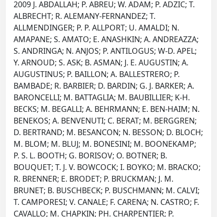
2009 J. ABDALLAH; P. ABREU; W. ADAM; P. ADZIC; T.
ALBRECHT; R. ALEMANY-FERNANDEZ; T.
ALLMENDINGER; P. P. ALLPORT; U. AMALDI; N.
AMAPANE; S. AMATO; E. ANASHKIN; A. ANDREAZZA;
S. ANDRINGA; N. ANJOS; P. ANTILOGUS; W-D. APEL;
Y. ARNOUD; S. ASK; B. ASMAN; J. E. AUGUSTIN; A.
AUGUSTINUS; P. BAILLON; A. BALLESTRERO; P.
BAMBADE; R. BARBIER; D. BARDIN; G. J. BARKER; A.
BARONCELLI; M. BATTAGLIA; M. BAUBILLIER; K-H.
BECKS; M. BEGALLI; A. BEHRMANN; E. BEN-HAIM; N.
BENEKOS; A. BENVENUTI; C. BERAT; M. BERGGREN;
D. BERTRAND; M. BESANCON; N. BESSON; D. BLOCH;
M. BLOM; M. BLUJ; M. BONESINI; M. BOONEKAMP;
P. S. L. BOOTH; G. BORISOV; O. BOTNER; B.
BOUQUET; T. J. V. BOWCOCK; I. BOYKO; M. BRACKO;
R. BRENNER; E. BRODET; P. BRUCKMAN; J. M.
BRUNET; B. BUSCHBECK; P. BUSCHMANN; M. CALVI;
T. CAMPORESI; V. CANALE; F. CARENA; N. CASTRO; F.
CAVALLO; M. CHAPKIN; PH. CHARPENTIER; P.