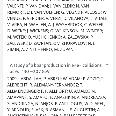
VALENTI; P. VAN DAM; J. VAN ELDIK; N. VAN
REMORTEL; I. VAN VULPEN; G. VEGNI; F. VELOSO; W.
VENUS; P. VERDIER; V. VERZI; D. VILANOVA; L. VITALE;
V. VRBA; H. WAHLEN; A. J. WASHBROOK; C. WEISER;
D. WICKE; J. WICKENS; G. WILKINSON; M. WINTER;
M. WITEK; O. YUSHCHENKO; A. ZALEWSKA; P.
ZALEWSKI; D. ZAVRTANIK; V. ZHURAVLOV; N. I.
ZIMIN; A. ZINTCHENKO; M. ZUPAN
A study of b bbar production in e+e− collisions
at √s=130 –207 GeV
2009 J. ABDALLAH; P. ABREU; W. ADAM; P. ADZIC; T.
ALBRECHT; R. ALEMANY-FERNANDEZ; T.
ALLMENDINGER; P. P. ALLPORT; U. AMALDI; N.
AMAPANE; S. AMATO; E. ANASHKIN; A. ANDREAZZA;
S. ANDRINGA; N. ANJOS; P. ANTILOGUS; W-D. APEL;
Y. ARNOUD; S. ASK; B. ASMAN; J. E. AUGUSTIN; A.