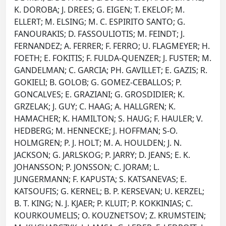
K. DOROBA; J. DREES; G. EIGEN; T. EKELOF; M.
ELLERT; M. ELSING; M. C. ESPIRITO SANTO; G.
FANOURAKIS; D. FASSOULIOTIS; M. FEINDT; J.
FERNANDEZ; A. FERRER; F. FERRO; U. FLAGMEYER; H.
FOETH; E. FOKITIS; F. FULDA-QUENZER; J. FUSTER; M.
GANDELMAN; C. GARCIA; PH. GAVILLET; E. GAZIS; R.
GOKIELI; B. GOLOB; G. GOMEZ-CEBALLOS; P.
GONCALVES; E. GRAZIANI; G. GROSDIDIER; K.
GRZELAK; J. GUY; C. HAAG; A. HALLGREN; K.
HAMACHER; K. HAMILTON; S. HAUG; F. HAULER; V.
HEDBERG; M. HENNECKE; J. HOFFMAN; S-O.
HOLMGREN; P. J. HOLT; M. A. HOULDEN; J. N.
JACKSON; G. JARLSKOG; P. JARRY; D. JEANS; E. K.
JOHANSSON; P. JONSSON; C. JORAM; L.
JUNGERMANN; F. KAPUSTA; S. KATSANEVAS; E.
KATSOUFIS; G. KERNEL; B. P. KERSEVAN; U. KERZEL;
B. T. KING; N. J. KJAER; P. KLUIT; P. KOKKINIAS; C.
KOURKOUMELIS; O. KOUZNETSOV; Z. KRUMSTEIN;