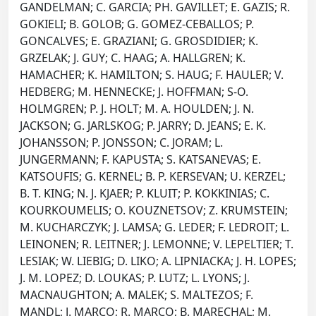
GANDELMAN; C. GARCIA; PH. GAVILLET; E. GAZIS; R.
GOKIELI; B. GOLOB; G. GOMEZ-CEBALLOS; P.
GONCALVES; E. GRAZIANI; G. GROSDIDIER; K.
GRZELAK; J. GUY; C. HAAG; A. HALLGREN; K.
HAMACHER; K. HAMILTON; S. HAUG; F. HAULER; V.
HEDBERG; M. HENNECKE; J. HOFFMAN; S-O.
HOLMGREN; P. J. HOLT; M. A. HOULDEN; J. N.
JACKSON; G. JARLSKOG; P. JARRY; D. JEANS; E. K.
JOHANSSON; P. JONSSON; C. JORAM; L.
JUNGERMANN; F. KAPUSTA; S. KATSANEVAS; E.
KATSOUFIS; G. KERNEL; B. P. KERSEVAN; U. KERZEL;
B. T. KING; N. J. KJAER; P. KLUIT; P. KOKKINIAS; C.
KOURKOUMELIS; O. KOUZNETSOV; Z. KRUMSTEIN;
M. KUCHARCZYK; J. LAMSA; G. LEDER; F. LEDROIT; L.
LEINONEN; R. LEITNER; J. LEMONNE; V. LEPELTIER; T.
LESIAK; W. LIEBIG; D. LIKO; A. LIPNIACKA; J. H. LOPES;
J. M. LOPEZ; D. LOUKAS; P. LUTZ; L. LYONS; J.
MACNAUGHTON; A. MALEK; S. MALTEZOS; F.
MANDL; J. MARCO; R. MARCO; B. MARECHAL; M.