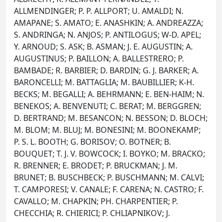
ALLMENDINGER; P. P. ALLPORT; U. AMALDI; N.
AMAPANE; S. AMATO; E. ANASHKIN; A. ANDREAZZA;
S. ANDRINGA; N. ANJOS; P. ANTILOGUS; W-D. APEL;
Y. ARNOUD; S. ASK; B. ASMAN; J. E. AUGUSTIN; A.
AUGUSTINUS; P. BAILLON; A. BALLESTRERO; P.
BAMBADE; R. BARBIER; D. BARDIN; G. J. BARKER; A.
BARONCELLI; M. BATTAGLIA; M. BAUBILLIER; K-H.
BECKS; M. BEGALLI; A. BEHRMANN; E. BEN-HAIM; N.
BENEKOS; A. BENVENUTI; C. BERAT; M. BERGGREN;
D. BERTRAND; M. BESANCON; N. BESSON; D. BLOCH;
M. BLOM; M. BLUJ; M. BONESINI; M. BOONEKAMP;
P. S. L. BOOTH; G. BORISOV; O. BOTNER; B.
BOUQUET; T. J. V. BOWCOCK; I. BOYKO; M. BRACKO;
R. BRENNER; E. BRODET; P. BRUCKMAN; J. M.
BRUNET; B. BUSCHBECK; P. BUSCHMANN; M. CALVI;
T. CAMPORESI; V. CANALE; F. CARENA; N. CASTRO; F.
CAVALLO; M. CHAPKIN; PH. CHARPENTIER; P.
CHECCHIA; R. CHIERICI; P. CHLIAPNIKOV; J.