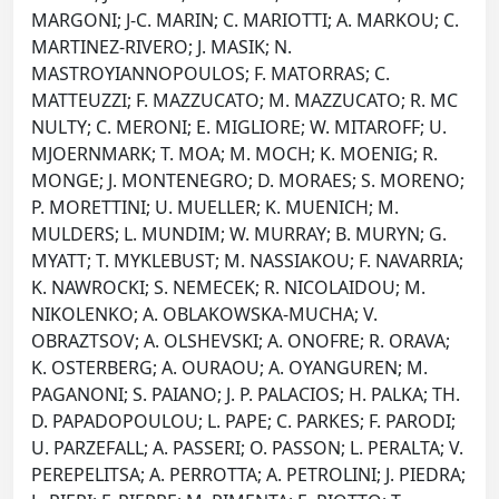
MARGONI; J-C. MARIN; C. MARIOTTI; A. MARKOU; C.
MARTINEZ-RIVERO; J. MASIK; N.
MASTROYIANNOPOULOS; F. MATORRAS; C.
MATTEUZZI; F. MAZZUCATO; M. MAZZUCATO; R. MC
NULTY; C. MERONI; E. MIGLIORE; W. MITAROFF; U.
MJOERNMARK; T. MOA; M. MOCH; K. MOENIG; R.
MONGE; J. MONTENEGRO; D. MORAES; S. MORENO;
P. MORETTINI; U. MUELLER; K. MUENICH; M.
MULDERS; L. MUNDIM; W. MURRAY; B. MURYN; G.
MYATT; T. MYKLEBUST; M. NASSIAKOU; F. NAVARRIA;
K. NAWROCKI; S. NEMECEK; R. NICOLAIDOU; M.
NIKOLENKO; A. OBLAKOWSKA-MUCHA; V.
OBRAZTSOV; A. OLSHEVSKI; A. ONOFRE; R. ORAVA;
K. OSTERBERG; A. OURAOU; A. OYANGUREN; M.
PAGANONI; S. PAIANO; J. P. PALACIOS; H. PALKA; TH.
D. PAPADOPOULOU; L. PAPE; C. PARKES; F. PARODI;
U. PARZEFALL; A. PASSERI; O. PASSON; L. PERALTA; V.
PEREPELITSA; A. PERROTTA; A. PETROLINI; J. PIEDRA;