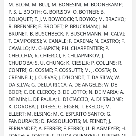
M. BLOM; M. BLUJ; M. BONESINI; M. BOONEKAMP;
P. S. L. BOOTH; G. BORISOV; O. BOTNER; B.
BOUQUET; T. J. V. BOWCOCK; I. BOYKO; M. BRACKO;
R. BRENNER; E. BRODET; P. BRUCKMAN; J. M.
BRUNET; B. BUSCHBECK; P. BUSCHMANN; M. CALVI;
T. CAMPORESI; V. CANALE; F. CARENA; N. CASTRO; F.
CAVALLO; M. CHAPKIN; PH. CHARPENTIER; P.
CHECCHIA; R. CHIERICI; P. CHLIAPNIKOV; J.
CHUDOBA; S. U. CHUNG; K. CIESLIK; P. COLLINS; R.
CONTRI; G. COSME; F. COSSUTTI; M. J. COSTA; D.
CRENNELL; J. CUEVAS; J. D’HONDT; T. DA SILVA; W.
DA SILVA; G. DELLA RICCA; A. DE ANGELIS; W. DE
BOER; C. DE CLERCQ; B. DE LOTTO; N. DE MARIA; A.
DE MIN; L. DE PAULA; L. DI CIACCIO; A. DI SIMONE;
K. DOROBA; J. DREES; G. EIGEN; T. EKELOF; M.
ELLERT; M. ELSING; M. C. ESPIRITO SANTO; G.
FANOURAKIS; D. FASSOULIOTIS; M. FEINDT; J.
FERNANDEZ; A. FERRER; F. FERRO; U. FLAGMEYER; H.
FOETH; E. FOKITIS; F. FULDA-QUENZER; J. FUSTER; M.