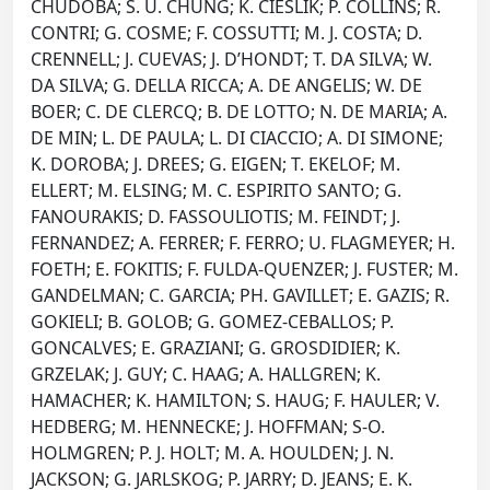
CHUDOBA; S. U. CHUNG; K. CIESLIK; P. COLLINS; R.
CONTRI; G. COSME; F. COSSUTTI; M. J. COSTA; D.
CRENNELL; J. CUEVAS; J. D’HONDT; T. DA SILVA; W.
DA SILVA; G. DELLA RICCA; A. DE ANGELIS; W. DE
BOER; C. DE CLERCQ; B. DE LOTTO; N. DE MARIA; A.
DE MIN; L. DE PAULA; L. DI CIACCIO; A. DI SIMONE;
K. DOROBA; J. DREES; G. EIGEN; T. EKELOF; M.
ELLERT; M. ELSING; M. C. ESPIRITO SANTO; G.
FANOURAKIS; D. FASSOULIOTIS; M. FEINDT; J.
FERNANDEZ; A. FERRER; F. FERRO; U. FLAGMEYER; H.
FOETH; E. FOKITIS; F. FULDA-QUENZER; J. FUSTER; M.
GANDELMAN; C. GARCIA; PH. GAVILLET; E. GAZIS; R.
GOKIELI; B. GOLOB; G. GOMEZ-CEBALLOS; P.
GONCALVES; E. GRAZIANI; G. GROSDIDIER; K.
GRZELAK; J. GUY; C. HAAG; A. HALLGREN; K.
HAMACHER; K. HAMILTON; S. HAUG; F. HAULER; V.
HEDBERG; M. HENNECKE; J. HOFFMAN; S-O.
HOLMGREN; P. J. HOLT; M. A. HOULDEN; J. N.
JACKSON; G. JARLSKOG; P. JARRY; D. JEANS; E. K.