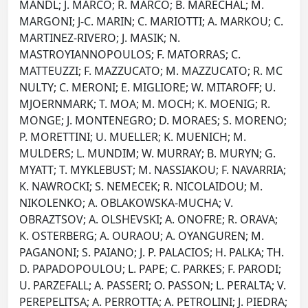
MANDL; J. MARCO; R. MARCO; B. MARECHAL; M.
MARGONI; J-C. MARIN; C. MARIOTTI; A. MARKOU; C.
MARTINEZ-RIVERO; J. MASIK; N.
MASTROYIANNOPOULOS; F. MATORRAS; C.
MATTEUZZI; F. MAZZUCATO; M. MAZZUCATO; R. MC
NULTY; C. MERONI; E. MIGLIORE; W. MITAROFF; U.
MJOERNMARK; T. MOA; M. MOCH; K. MOENIG; R.
MONGE; J. MONTENEGRO; D. MORAES; S. MORENO;
P. MORETTINI; U. MUELLER; K. MUENICH; M.
MULDERS; L. MUNDIM; W. MURRAY; B. MURYN; G.
MYATT; T. MYKLEBUST; M. NASSIAKOU; F. NAVARRIA;
K. NAWROCKI; S. NEMECEK; R. NICOLAIDOU; M.
NIKOLENKO; A. OBLAKOWSKA-MUCHA; V.
OBRAZTSOV; A. OLSHEVSKI; A. ONOFRE; R. ORAVA;
K. OSTERBERG; A. OURAOU; A. OYANGUREN; M.
PAGANONI; S. PAIANO; J. P. PALACIOS; H. PALKA; TH.
D. PAPADOPOULOU; L. PAPE; C. PARKES; F. PARODI;
U. PARZEFALL; A. PASSERI; O. PASSON; L. PERALTA; V.
PEREPELITSA; A. PERROTTA; A. PETROLINI; J. PIEDRA;