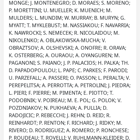
MONGE; J. MONTENEGRO; D. MORAES; S. MORENO;
P. MORETTINI; U. MUELLER; K. MUENICH; M.
MULDERS; L. MUNDIM; W. MURRAY; B. MURYN; G.
MYATT; T. MYKLEBUST; M. NASSIAKOU; F. NAVARRIA;
K. NAWROCKI; S. NEMECEK; R. NICOLAIDOU; M.
NIKOLENKO; A. OBLAKOWSKA-MUCHA; V.
OBRAZTSOV; A. OLSHEVSKI; A. ONOFRE; R. ORAVA;
K. OSTERBERG; A. OURAOU; A. OYANGUREN; M.
PAGANONI; S. PAIANO; J. P. PALACIOS; H. PALKA; TH.
D. PAPADOPOULOU; L. PAPE; C. PARKES; F. PARODI;
U. PARZEFALL; A. PASSERI; O. PASSON; L. PERALTA; V.
PEREPELITSA; A. PERROTTA; A. PETROLINI; J. PIEDRA;
L. PIERI; F. PIERRE; M. PIMENTA; E. PIOTTO; T.
PODOBNIK; V. POIREAU; M. E. POL; G. POLOK; V.
POZDNIAKOV; N. PUKHAEVA; A. PULLIA; D.
RADOJICIC; P. REBECCHI; J. REHN; D. REID; R.
REINHARDT; P. RENTON; F. RICHARD; J. RIDKY; M.
RIVERO; D. RODRIGUEZ; A. ROMERO; P. RONCHESE;
P. ROUDEAU; T. ROVELLI; V. RUHLMANN-KLEIDER; D.