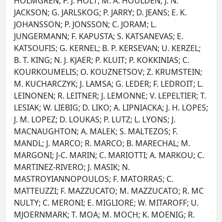
HOLMGREN; P. J. HOLT; M. A. HOULDEN; J. N.
JACKSON; G. JARLSKOG; P. JARRY; D. JEANS; E. K.
JOHANSSON; P. JONSSON; C. JORAM; L.
JUNGERMANN; F. KAPUSTA; S. KATSANEVAS; E.
KATSOUFIS; G. KERNEL; B. P. KERSEVAN; U. KERZEL;
B. T. KING; N. J. KJAER; P. KLUIT; P. KOKKINIAS; C.
KOURKOUMELIS; O. KOUZNETSOV; Z. KRUMSTEIN;
M. KUCHARCZYK; J. LAMSA; G. LEDER; F. LEDROIT; L.
LEINONEN; R. LEITNER; J. LEMONNE; V. LEPELTIER; T.
LESIAK; W. LIEBIG; D. LIKO; A. LIPNIACKA; J. H. LOPES;
J. M. LOPEZ; D. LOUKAS; P. LUTZ; L. LYONS; J.
MACNAUGHTON; A. MALEK; S. MALTEZOS; F.
MANDL; J. MARCO; R. MARCO; B. MARECHAL; M.
MARGONI; J-C. MARIN; C. MARIOTTI; A. MARKOU; C.
MARTINEZ-RIVERO; J. MASIK; N.
MASTROYIANNOPOULOS; F. MATORRAS; C.
MATTEUZZI; F. MAZZUCATO; M. MAZZUCATO; R. MC
NULTY; C. MERONI; E. MIGLIORE; W. MITAROFF; U.
MJOERNMARK; T. MOA; M. MOCH; K. MOENIG; R.