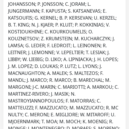
JOHANSSON; P. JONSSON; C. JORAM; L.
JUNGERMANN; F. KAPUSTA; S. KATSANEVAS; E.
KATSOUFIS; G. KERNEL; B. P. KERSEVAN; U. KERZEL;
B. T. KING; N. J. KJAER; P. KLUIT; P. KOKKINIAS; V.
KOSTIOUKHINE; C. KOURKOUMELIS; O.
KOUZNETSOV; Z. KRUMSTEIN; M. KUCHARCZYK; J.
LAMSA; G. LEDER; F. LEDROIT; L. LEINONEN; R.
LEITNER; J. LEMONNE; V. LEPELTIER; T. LESIAK; J.
LIBBY; W. LIEBIG; D. LIKO; A. LIPNIACKA; J. H. LOPES;
J. M. LOPEZ; D. LOUKAS; P. LUTZ; L. LYONS; J.
MACNAUGHTON; A. MALEK; S. MALTEZOS; F.
MANDL; J. MARCO; R. MARCO; B. MARECHAL; M.
MARGONI; J-C. MARIN; C. MARIOTTI; A. MARKOU; C.
MARTINEZ-RIVERO; J. MASIK; N.
MASTROYIANNOPOULOS; F. MATORRAS; C.
MATTEUZZI; F. MAZZUCATO; M. MAZZUCATO; R. MC
NULTY; C. MERONI; E. MIGLIORE; W. MITAROFF; U.
MJOERNMARK; T. MOA; M. MOCH; K. MOENIG; R.
MONGE; J. MONTENEGRO; D. MORAES; S. MORENO;