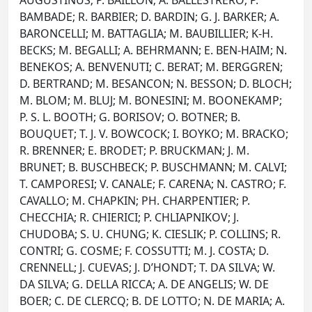
AUGUSTINUS; P. BAILLON; A. BALLESTRERO; P.
BAMBADE; R. BARBIER; D. BARDIN; G. J. BARKER; A.
BARONCELLI; M. BATTAGLIA; M. BAUBILLIER; K-H.
BECKS; M. BEGALLI; A. BEHRMANN; E. BEN-HAIM; N.
BENEKOS; A. BENVENUTI; C. BERAT; M. BERGGREN;
D. BERTRAND; M. BESANCON; N. BESSON; D. BLOCH;
M. BLOM; M. BLUJ; M. BONESINI; M. BOONEKAMP;
P. S. L. BOOTH; G. BORISOV; O. BOTNER; B.
BOUQUET; T. J. V. BOWCOCK; I. BOYKO; M. BRACKO;
R. BRENNER; E. BRODET; P. BRUCKMAN; J. M.
BRUNET; B. BUSCHBECK; P. BUSCHMANN; M. CALVI;
T. CAMPORESI; V. CANALE; F. CARENA; N. CASTRO; F.
CAVALLO; M. CHAPKIN; PH. CHARPENTIER; P.
CHECCHIA; R. CHIERICI; P. CHLIAPNIKOV; J.
CHUDOBA; S. U. CHUNG; K. CIESLIK; P. COLLINS; R.
CONTRI; G. COSME; F. COSSUTTI; M. J. COSTA; D.
CRENNELL; J. CUEVAS; J. D’HONDT; T. DA SILVA; W.
DA SILVA; G. DELLA RICCA; A. DE ANGELIS; W. DE
BOER; C. DE CLERCQ; B. DE LOTTO; N. DE MARIA; A.