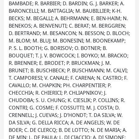
BAMBADE; R. BARBIER; D. BARDIN; G. J. BARKER; A.
BARONCELLI; M. BATTAGLIA; M. BAUBILLIER; K-H.
BECKS; M. BEGALLI; A. BEHRMANN; E. BEN-HAIM; N.
BENEKOS; A. BENVENUTI; C. BERAT; M. BERGGREN;
D. BERTRAND; M. BESANCON; N. BESSON; D. BLOCH;
M. BLOM; M. BLUJ; M. BONESINI; M. BOONEKAMP;
P. S. L. BOOTH; G. BORISOV; O. BOTNER; B.
BOUQUET; T. J. V. BOWCOCK; I. BOYKO; M. BRACKO;
R. BRENNER; E. BRODET; P. BRUCKMAN; J. M.
BRUNET; B. BUSCHBECK; P. BUSCHMANN; M. CALVI;
T. CAMPORESI; V. CANALE; F. CARENA; N. CASTRO; F.
CAVALLO; M. CHAPKIN; PH. CHARPENTIER; P.
CHECCHIA; R. CHIERICI; P. CHLIAPNIKOV; J.
CHUDOBA; S. U. CHUNG; K. CIESLIK; P. COLLINS; R.
CONTRI; G. COSME; F. COSSUTTI; M. J. COSTA; D.
CRENNELL; J. CUEVAS; J. D’HONDT; T. DA SILVA; W.
DA SILVA; G. DELLA RICCA; A. DE ANGELIS; W. DE
BOER; C. DE CLERCQ; B. DE LOTTO; N. DE MARIA; A.
DE MIN; L. DE PAULA; L. DI CIACCIO; A. DI SIMONE;