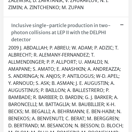
ZALEWSKI; D. ZAVRTANIK; V. ZHURAVLOV; N. I.
ZIMIN; A. ZINTCHENKO; M. ZUPAN
Inclusive single-particle production in two-
photon collisions at LEP II with the DELPHI
detector
2009 J. ABDALLAH; P. ABREU; W. ADAM; P. ADZIC; T.
ALBRECHT; R. ALEMANY-FERNANDEZ; T.
ALLMENDINGER; P. P. ALLPORT; U. AMALDI; N.
AMAPANE; S. AMATO; E. ANASHKIN; A. ANDREAZZA;
S. ANDRINGA; N. ANJOS; P. ANTILOGUS; W-D. APEL;
Y. ARNOUD; S. ASK; B. ASMAN; J. E. AUGUSTIN; A.
AUGUSTINUS; P. BAILLON; A. BALLESTRERO; P.
BAMBADE; R. BARBIER; D. BARDIN; G. J. BARKER; A.
BARONCELLI; M. BATTAGLIA; M. BAUBILLIER; K-H.
BECKS; M. BEGALLI; A. BEHRMANN; E. BEN-HAIM; N.
BENEKOS; A. BENVENUTI; C. BERAT; M. BERGGREN;
D. BERTRAND; M. BESANCON; N. BESSON; D. BLOCH;