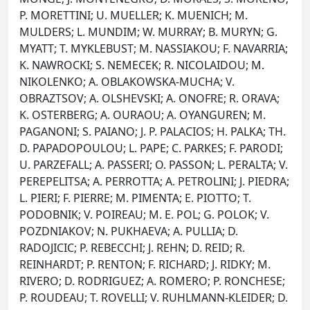
P. MORETTINI; U. MUELLER; K. MUENICH; M.
MULDERS; L. MUNDIM; W. MURRAY; B. MURYN; G.
MYATT; T. MYKLEBUST; M. NASSIAKOU; F. NAVARRIA;
K. NAWROCKI; S. NEMECEK; R. NICOLAIDOU; M.
NIKOLENKO; A. OBLAKOWSKA-MUCHA; V.
OBRAZTSOV; A. OLSHEVSKI; A. ONOFRE; R. ORAVA;
K. OSTERBERG; A. OURAOU; A. OYANGUREN; M.
PAGANONI; S. PAIANO; J. P. PALACIOS; H. PALKA; TH.
D. PAPADOPOULOU; L. PAPE; C. PARKES; F. PARODI;
U. PARZEFALL; A. PASSERI; O. PASSON; L. PERALTA; V.
PEREPELITSA; A. PERROTTA; A. PETROLINI; J. PIEDRA;
L. PIERI; F. PIERRE; M. PIMENTA; E. PIOTTO; T.
PODOBNIK; V. POIREAU; M. E. POL; G. POLOK; V.
POZDNIAKOV; N. PUKHAEVA; A. PULLIA; D.
RADOJICIC; P. REBECCHI; J. REHN; D. REID; R.
REINHARDT; P. RENTON; F. RICHARD; J. RIDKY; M.
RIVERO; D. RODRIGUEZ; A. ROMERO; P. RONCHESE;
P. ROUDEAU; T. ROVELLI; V. RUHLMANN-KLEIDER; D.