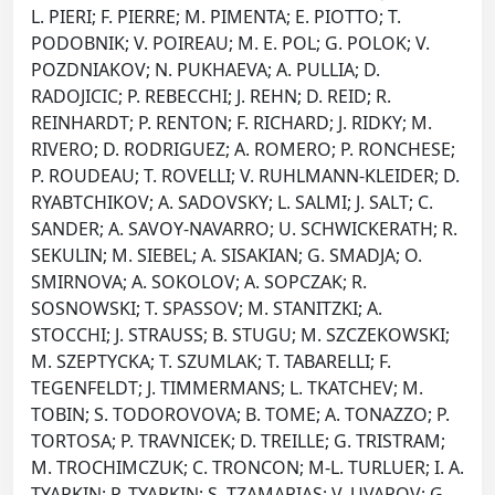
L. PIERI; F. PIERRE; M. PIMENTA; E. PIOTTO; T.
PODOBNIK; V. POIREAU; M. E. POL; G. POLOK; V.
POZDNIAKOV; N. PUKHAEVA; A. PULLIA; D.
RADOJICIC; P. REBECCHI; J. REHN; D. REID; R.
REINHARDT; P. RENTON; F. RICHARD; J. RIDKY; M.
RIVERO; D. RODRIGUEZ; A. ROMERO; P. RONCHESE;
P. ROUDEAU; T. ROVELLI; V. RUHLMANN-KLEIDER; D.
RYABTCHIKOV; A. SADOVSKY; L. SALMI; J. SALT; C.
SANDER; A. SAVOY-NAVARRO; U. SCHWICKERATH; R.
SEKULIN; M. SIEBEL; A. SISAKIAN; G. SMADJA; O.
SMIRNOVA; A. SOKOLOV; A. SOPCZAK; R.
SOSNOWSKI; T. SPASSOV; M. STANITZKI; A.
STOCCHI; J. STRAUSS; B. STUGU; M. SZCZEKOWSKI;
M. SZEPTYCKA; T. SZUMLAK; T. TABARELLI; F.
TEGENFELDT; J. TIMMERMANS; L. TKATCHEV; M.
TOBIN; S. TODOROVOVA; B. TOME; A. TONAZZO; P.
TORTOSA; P. TRAVNICEK; D. TREILLE; G. TRISTRAM;
M. TROCHIMCZUK; C. TRONCON; M-L. TURLUER; I. A.
TYAPKIN; P. TYAPKIN; S. TZAMARIAS; V. UVAROV; G.