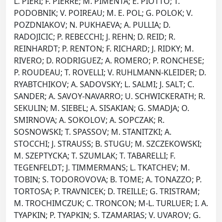
L. PIERI; F. PIERRE; M. PIMENTA; E. PIOTTO; T.
PODOBNIK; V. POIREAU; M. E. POL; G. POLOK; V.
POZDNIAKOV; N. PUKHAEVA; A. PULLIA; D.
RADOJICIC; P. REBECCHI; J. REHN; D. REID; R.
REINHARDT; P. RENTON; F. RICHARD; J. RIDKY; M.
RIVERO; D. RODRIGUEZ; A. ROMERO; P. RONCHESE;
P. ROUDEAU; T. ROVELLI; V. RUHLMANN-KLEIDER; D.
RYABTCHIKOV; A. SADOVSKY; L. SALMI; J. SALT; C.
SANDER; A. SAVOY-NAVARRO; U. SCHWICKERATH; R.
SEKULIN; M. SIEBEL; A. SISAKIAN; G. SMADJA; O.
SMIRNOVA; A. SOKOLOV; A. SOPCZAK; R.
SOSNOWSKI; T. SPASSOV; M. STANITZKI; A.
STOCCHI; J. STRAUSS; B. STUGU; M. SZCZEKOWSKI;
M. SZEPTYCKA; T. SZUMLAK; T. TABARELLI; F.
TEGENFELDT; J. TIMMERMANS; L. TKATCHEV; M.
TOBIN; S. TODOROVOVA; B. TOME; A. TONAZZO; P.
TORTOSA; P. TRAVNICEK; D. TREILLE; G. TRISTRAM;
M. TROCHIMCZUK; C. TRONCON; M-L. TURLUER; I. A.
TYAPKIN; P. TYAPKIN; S. TZAMARIAS; V. UVAROV; G.