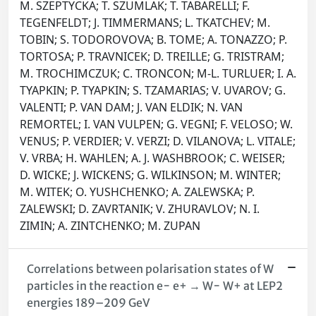
M. SZEPTYCKA; T. SZUMLAK; T. TABARELLI; F.
TEGENFELDT; J. TIMMERMANS; L. TKATCHEV; M.
TOBIN; S. TODOROVOVA; B. TOME; A. TONAZZO; P.
TORTOSA; P. TRAVNICEK; D. TREILLE; G. TRISTRAM;
M. TROCHIMCZUK; C. TRONCON; M-L. TURLUER; I. A.
TYAPKIN; P. TYAPKIN; S. TZAMARIAS; V. UVAROV; G.
VALENTI; P. VAN DAM; J. VAN ELDIK; N. VAN
REMORTEL; I. VAN VULPEN; G. VEGNI; F. VELOSO; W.
VENUS; P. VERDIER; V. VERZI; D. VILANOVA; L. VITALE;
V. VRBA; H. WAHLEN; A. J. WASHBROOK; C. WEISER;
D. WICKE; J. WICKENS; G. WILKINSON; M. WINTER;
M. WITEK; O. YUSHCHENKO; A. ZALEWSKA; P.
ZALEWSKI; D. ZAVRTANIK; V. ZHURAVLOV; N. I.
ZIMIN; A. ZINTCHENKO; M. ZUPAN
Correlations between polarisation states of W
particles in the reaction e− e+ → W− W+ at LEP2
energies 189–209 GeV