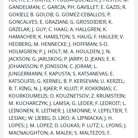
GANDELMAN; C. GARCIA; PH. GAVILLET; E. GAZIS; R.
GOKIELI; B. GOLOB; G. GOMEZ-CEBALLOS; P.
GONCALVES; E. GRAZIANI; G. GROSDIDIER; K.
GRZELAK; J. GUY; C. HAAG; A. HALLGREN; K.
HAMACHER; K. HAMILTON; S. HAUG; F. HAULER; V.
HEDBERG; M. HENNECKE; J. HOFFMAN; S-O.
HOLMGREN; P. J. HOLT; M. A. HOULDEN; J. N.
JACKSON; G. JARLSKOG; P. JARRY; D. JEANS; E. K.
JOHANSSON; P. JONSSON; C. JORAM; L.
JUNGERMANN; F. KAPUSTA; S. KATSANEVAS; E.
KATSOUFIS; G. KERNEL; B. P. KERSEVAN; U. KERZEL;
B. T. KING; N. J. KJAER; P. KLUIT; P. KOKKINIAS; C.
KOURKOUMELIS; O. KOUZNETSOV; Z. KRUMSTEIN;
M. KUCHARCZYK; J. LAMSA; G. LEDER; F. LEDROIT; L.
LEINONEN; R. LEITNER; J. LEMONNE; V. LEPELTIER; T.
LESIAK;; W. LIEBIG; D. LIKO; A. LIPNIACKA; J. H.
LOPES; J. M. LOPEZ; D. LOUKAS; P. LUTZ; L. LYONS; J.
MACNAUGHTON; A. MALEK; S. MALTEZOS; F.