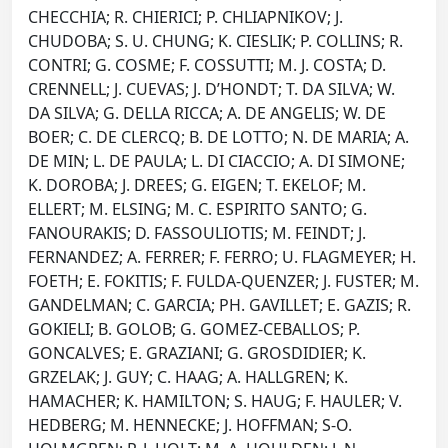
CHECCHIA; R. CHIERICI; P. CHLIAPNIKOV; J.
CHUDOBA; S. U. CHUNG; K. CIESLIK; P. COLLINS; R.
CONTRI; G. COSME; F. COSSUTTI; M. J. COSTA; D.
CRENNELL; J. CUEVAS; J. D’HONDT; T. DA SILVA; W.
DA SILVA; G. DELLA RICCA; A. DE ANGELIS; W. DE
BOER; C. DE CLERCQ; B. DE LOTTO; N. DE MARIA; A.
DE MIN; L. DE PAULA; L. DI CIACCIO; A. DI SIMONE;
K. DOROBA; J. DREES; G. EIGEN; T. EKELOF; M.
ELLERT; M. ELSING; M. C. ESPIRITO SANTO; G.
FANOURAKIS; D. FASSOULIOTIS; M. FEINDT; J.
FERNANDEZ; A. FERRER; F. FERRO; U. FLAGMEYER; H.
FOETH; E. FOKITIS; F. FULDA-QUENZER; J. FUSTER; M.
GANDELMAN; C. GARCIA; PH. GAVILLET; E. GAZIS; R.
GOKIELI; B. GOLOB; G. GOMEZ-CEBALLOS; P.
GONCALVES; E. GRAZIANI; G. GROSDIDIER; K.
GRZELAK; J. GUY; C. HAAG; A. HALLGREN; K.
HAMACHER; K. HAMILTON; S. HAUG; F. HAULER; V.
HEDBERG; M. HENNECKE; J. HOFFMAN; S-O.