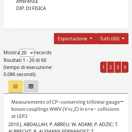
Afferenza
DIP. DI FISICA
Esportazione
Tutti (60)
Mostra
records
Risultati 1 - 20 di 60
(tempo di esecuzione:
1
2
3
0.086 secondi).
Measurements of CP-conserving trilinear gauge
boson couplings WWV (V≡γ,Z) in e+e− collisions
at LEP2
2010 J. ABDALLAH; P. ABREU; W. ADAM; P. ADZIC; T.
ALBRECHT; R. ALEMANY-FERNANDEZ; T.