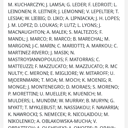
M. KUCHARCZYK; J. LAMSA; G. LEDER; F. LEDROIT; L.
LEINONEN; R. LEITNER; J. LEMONNE; V. LEPELTIER; T.
LESIAK; W. LIEBIG; D. LIKO; A. LIPNIACKA; J. H. LOPES;
J. M. LOPEZ; D. LOUKAS; P. LUTZ; L. LYONS; J.
MACNAUGHTON; A. MALEK; S. MALTEZOS; F.
MANDL; J. MARCO; R. MARCO; B. MARECHAL; M.
MARGONI; J-C. MARIN; C. MARIOTTI; A. MARKOU; C.
MARTINEZ-RIVERO; J. MASIK; N.
MASTROYIANNOPOULOS; F. MATORRAS; C.
MATTEUZZI; F. MAZZUCATO; M. MAZZUCATO; R. MC
NULTY; C. MERONI; E. MIGLIORE; W. MITAROFF; U.
MJOERNMARK; T. MOA; M. MOCH; K. MOENIG; R.
MONGE; J. MONTENEGRO; D. MORAES; S. MORENO;
P. MORETTINI; U. MUELLER; K. MUENICH; M.
MULDERS; L. MUNDIM; W. MURRAY; B. MURYN; G.
MYATT; T. MYKLEBUST; M. NASSIAKOU; F. NAVARRIA;
K. NAWROCKI; S. NEMECEK; R. NICOLAIDOU; M.
NIKOLENKO; A. OBLAKOWSKA-MUCHA; V.