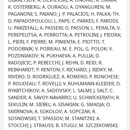
OBRAZTSOV; A. OLSHEVSKI; A. ONOFRE; R. ORAVA;
K. OSTERBERG; A. OURAOU; A. OYANGUREN; M.
PAGANONI; S. PAIANO; J. P. PALACIOS; H. PALKA; TH.
D. PAPADOPOULOU; L. PAPE; C. PARKES; F. PARODI;
U. PARZEFALL; A. PASSERI; O. PASSON; L. PERALTA; V.
PEREPELITSA; A. PERROTTA; A. PETROLINI; J. PIEDRA;
L. PIERI; F. PIERRE; M. PIMENTA; E. PIOTTO; T.
PODOBNIK; V. POIREAU; M. E. POL; G. POLOK; V.
POZDNIAKOV; N. PUKHAEVA; A. PULLIA; D.
RADOJICIC; P. REBECCHI; J. REHN; D. REID; R.
REINHARDT; P. RENTON; F. RICHARD; J. RIDKY; M.
RIVERO; D. RODRIGUEZ; A. ROMERO; P. RONCHESE;
P. ROUDEAU; T. ROVELLI; V. RUHLMANN-KLEIDER; D.
RYABTCHIKOV; A. SADOVSKY; L. SALMI; J. SALT; C.
SANDER; A. SAVOY-NAVARRO; U. SCHWICKERATH; R.
SEKULIN; M. SIEBEL; A. SISAKIAN; G. SMADJA; O.
SMIRNOVA; A. SOKOLOV; A. SOPCZAK; R.
SOSNOWSKI; T. SPASSOV; M. STANITZKI; A.
STOCCHI; J. STRAUSS; B. STUGU; M. SZCZEKOWSKI;