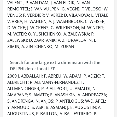
VALENTI; P. VAN DAM; J. VAN ELDIK; N. VAN
REMORTEL; I. VAN VULPEN; G. VEGNI; F. VELOSO; W.
VENUS; P. VERDIER; V. VERZI; D. VILANOVA; L. VITALE;
V. VRBA; H. WAHLEN; A. J. WASHBROOK; C. WEISER;
D. WICKE; J. WICKENS; G. WILKINSON; M. WINTER;
M. WITEK; O. YUSHCHENKO; A. ZALEWSKA; P.
ZALEWSKI; D. ZAVRTANIK; V. ZHURAVLOV; N. I.
ZIMIN; A. ZINTCHENKO; M. ZUPAN
Search for one large extra dimension with the
DELPHI detector at LEP
2009 J. ABDALLAH; P. ABREU; W. ADAM; P. ADZIC; T.
ALBRECHT; R. ALEMANY-FERNANDEZ; T.
ALLMENDINGER; P. P. ALLPORT; U. AMALDI; N.
AMAPANE; S. AMATO; E. ANASHKIN; A. ANDREAZZA;
S. ANDRINGA; N. ANJOS; P. ANTILOGUS; W-D. APEL;
Y. ARNOUD; S. ASK; B. ASMAN; J. E. AUGUSTIN; A.
AUGUSTINUS; P. BAILLON; A. BALLESTRERO; P.