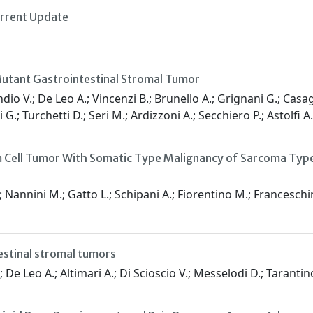
urrent Update
Mutant Gastrointestinal Stromal Tumor
ndio V.; De Leo A.; Vincenzi B.; Brunello A.; Grignani G.; Cas
 G.; Turchetti D.; Seri M.; Ardizzoni A.; Secchiero P.; Astolfi A.
 Cell Tumor With Somatic Type Malignancy of Sarcoma Type 
Nannini M.; Gatto L.; Schipani A.; Fiorentino M.; Franceschini
estinal stromal tumors
; De Leo A.; Altimari A.; Di Scioscio V.; Messelodi D.; Tarantin