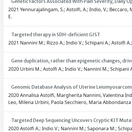
Genetic Factors Associated With Pain Severity, Daily
2021 Yennurajalingam, S.; Astolfi, A.; Indio, V.; Beccaro, M.;
E.
Targeted therapy in SDH-deficient GIST
2021 Nannini M.; Rizzo A.; Indio V.; Schipani A.; Astolfi A
Gene duplication, rather than epigenetic changes, d
2020 Urbini M.; Astolfi A.; Indio V.; Nannini M.; Schipani 
Genomic Database Analysis of Uterine Leiomyosarcoma
2020 Annalisa Astolfi, Margherita Nannini, Valentina In
Leo, Milena Urbini, Paola Secchiero, Maria Abbondanza
Targeted Deep Sequencing Uncovers Cryptic KIT Mut
2020 Astolfi A.; Indio V.; Nannini M.; Saponara M.; Schipa