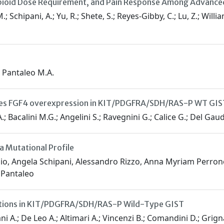
 Opioid Dose Requirement, and Pain Response Among Advanced
 Schipani, A.; Yu, R.; Shete, S.; Reyes-Gibby, C.; Lu, Z.; William
.; Pantaleo M.A.
rives FGF4 overexpression in KIT/PDGFRA/SDH/RAS-P WT GIS
A.; Bacalini M.G.; Angelini S.; Ravegnini G.; Calice G.; Del Gau
 Mutational Profile
dio, Angela Schipani, Alessandro Rizzo, Anna Myriam Perrone
 Pantaleo
ations in KIT/PDGFRA/SDH/RAS-P Wild-Type GIST
ni A.; De Leo A.; Altimari A.; Vincenzi B.; Comandini D.; Grign