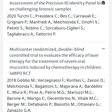
Assessment of the Precision ID Identity Panel kit
on challenging forensic samples
2020 Turchi C.; Previdere C.; Bini C.; Carnevali E.;
Grignani P.; Manfredi A.; Melchionda F.; Onofri V.;
Pelotti S.; Robino C.; Sorcaburu-Ciglieri S.;
Tagliabracci A.; Fattorini P.
Multicenter randomized, double-blind
controlled trial to evaluate the efficacy of laser
therapy for the treatment of severe oral
mucositis induced by chemotherapy in children:
laMPO RCT
2018 Gobbo M.; Verzegnassi F.; Ronfani L.; Zanon D.;
Melchionda F.; Bagattoni S.; Majorana A.; Bardellini
E.; Mura R.; Piras A.; Petris M.G.; Mariuzzi M.L.;
Barone A.; Merigo E.; Decembrino N.; Vitale M.C.;
Berger M.; Defabianis P.; Biasotto M.; Ottaviani G.;
Zanazzo G.A.