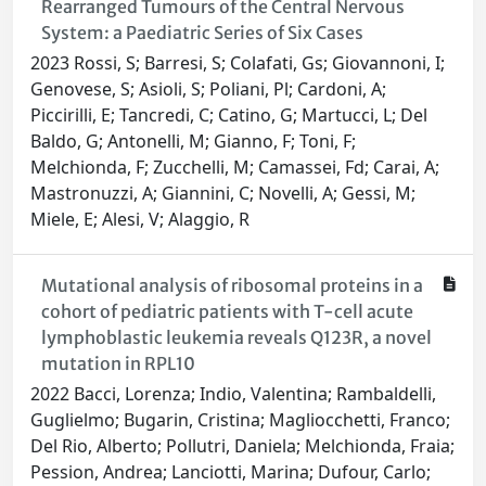
Rearranged Tumours of the Central Nervous
System: a Paediatric Series of Six Cases
2023 Rossi, S; Barresi, S; Colafati, Gs; Giovannoni, I;
Genovese, S; Asioli, S; Poliani, Pl; Cardoni, A;
Piccirilli, E; Tancredi, C; Catino, G; Martucci, L; Del
Baldo, G; Antonelli, M; Gianno, F; Toni, F;
Melchionda, F; Zucchelli, M; Camassei, Fd; Carai, A;
Mastronuzzi, A; Giannini, C; Novelli, A; Gessi, M;
Miele, E; Alesi, V; Alaggio, R
Mutational analysis of ribosomal proteins in a
cohort of pediatric patients with T-cell acute
lymphoblastic leukemia reveals Q123R, a novel
mutation in RPL10
2022 Bacci, Lorenza; Indio, Valentina; Rambaldelli,
Guglielmo; Bugarin, Cristina; Magliocchetti, Franco;
Del Rio, Alberto; Pollutri, Daniela; Melchionda, Fraia;
Pession, Andrea; Lanciotti, Marina; Dufour, Carlo;