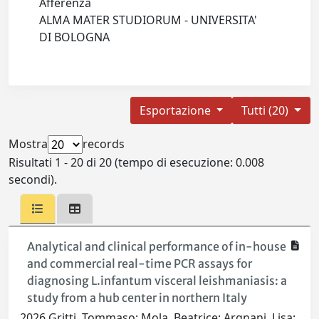
Afferenza
ALMA MATER STUDIORUM - UNIVERSITA'
DI BOLOGNA
Esportazione
Tutti (20)
Mostra
records
Risultati 1 - 20 di 20 (tempo di esecuzione: 0.008
secondi).
Analytical and clinical performance of in-house
and commercial real-time PCR assays for
diagnosing L.infantum visceral leishmaniasis: a
study from a hub center in northern Italy
2026 Gritti, Tommaso; Mola, Beatrice; Argnani, Lisa;