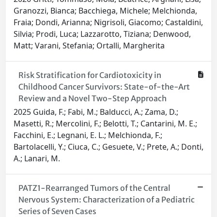
Granozzi, Bianca; Bacchiega, Michele; Melchionda,
Fraia; Dondi, Arianna; Nigrisoli, Giacomo; Castaldini,
Silvia; Prodi, Luca; Lazzarotto, Tiziana; Denwood,
Matt; Varani, Stefania; Ortalli, Margherita
Risk Stratification for Cardiotoxicity in
Childhood Cancer Survivors: State-of-the-Art
Review and a Novel Two-Step Approach
2025 Guida, F.; Fabi, M.; Balducci, A.; Zama, D.;
Masetti, R.; Mercolini, F.; Belotti, T.; Cantarini, M. E.;
Facchini, E.; Legnani, E. L.; Melchionda, F.;
Bartolacelli, Y.; Ciuca, C.; Gesuete, V.; Prete, A.; Donti,
A.; Lanari, M.
PATZ1-Rearranged Tumors of the Central
Nervous System: Characterization of a Pediatric
Series of Seven Cases