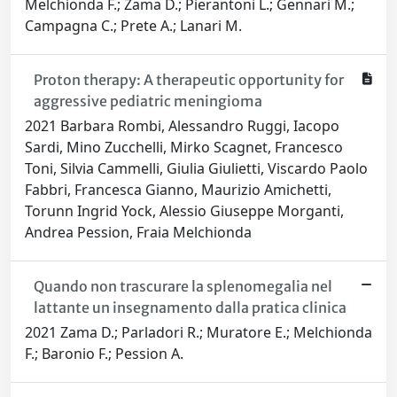
Melchionda F.; Zama D.; Pierantoni L.; Gennari M.;
Campagna C.; Prete A.; Lanari M.
Proton therapy: A therapeutic opportunity for
aggressive pediatric meningioma
2021 Barbara Rombi, Alessandro Ruggi, Iacopo
Sardi, Mino Zucchelli, Mirko Scagnet, Francesco
Toni, Silvia Cammelli, Giulia Giulietti, Viscardo Paolo
Fabbri, Francesca Gianno, Maurizio Amichetti,
Torunn Ingrid Yock, Alessio Giuseppe Morganti,
Andrea Pession, Fraia Melchionda
Quando non trascurare la splenomegalia nel
lattante un insegnamento dalla pratica clinica
2021 Zama D.; Parladori R.; Muratore E.; Melchionda
F.; Baronio F.; Pession A.