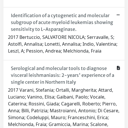
Identification of a cytogenetic and molecular
subgroup of acute myeloid leukemias showing
sensitivity to L-Asparaginase.
2017 Bertuccio, SALVATORE NICOLA; Serravalle, S;
Astolfi, Annalisa; Lonetti, Annalisa; Indio, Valentina;
Leszl, A; Pession, Andrea; Melchionda, Fraia
Serological and molecular tools to diagnose
visceral leishmaniasis: 2-years' experience of a
single center in Northern Italy
2017 Varani, Stefania; Ortalli, Margherita; Attard,
Luciano; Vanino, Elisa; Gaibani, Paolo; Vocale,
Caterina; Rossini, Giada; Cagarelli, Roberto; Pierro,
Anna; Billi, Patrizia; Mastroianni, Antonio; Di Cesare,
Simona; Codeluppi, Mauro; Franceschini, Erica;
Melchionda, Fraia; Gramiccia, Marina; Scalone,