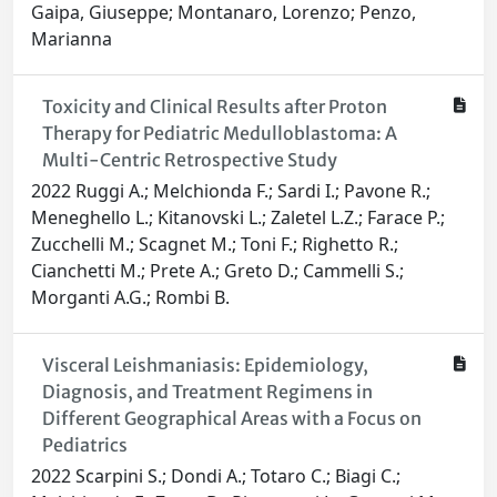
Gaipa, Giuseppe; Montanaro, Lorenzo; Penzo,
Marianna
Toxicity and Clinical Results after Proton
Therapy for Pediatric Medulloblastoma: A
Multi-Centric Retrospective Study
2022 Ruggi A.; Melchionda F.; Sardi I.; Pavone R.;
Meneghello L.; Kitanovski L.; Zaletel L.Z.; Farace P.;
Zucchelli M.; Scagnet M.; Toni F.; Righetto R.;
Cianchetti M.; Prete A.; Greto D.; Cammelli S.;
Morganti A.G.; Rombi B.
Visceral Leishmaniasis: Epidemiology,
Diagnosis, and Treatment Regimens in
Different Geographical Areas with a Focus on
Pediatrics
2022 Scarpini S.; Dondi A.; Totaro C.; Biagi C.;