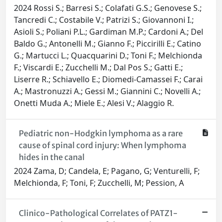
2024 Rossi S.; Barresi S.; Colafati G.S.; Genovese S.;
Tancredi C.; Costabile V.; Patrizi S.; Giovannoni I.;
Asioli S.; Poliani P.L.; Gardiman M.P.; Cardoni A.; Del
Baldo G.; Antonelli M.; Gianno F.; Piccirilli E.; Catino
G.; Martucci L.; Quacquarini D.; Toni F.; Melchionda
F.; Viscardi E.; Zucchelli M.; Dal Pos S.; Gatti E.;
Liserre R.; Schiavello E.; Diomedi-Camassei F.; Carai
A.; Mastronuzzi A.; Gessi M.; Giannini C.; Novelli A.;
Onetti Muda A.; Miele E.; Alesi V.; Alaggio R.
Pediatric non-Hodgkin lymphoma as a rare
cause of spinal cord injury: When lymphoma
hides in the canal
2024 Zama, D; Candela, E; Pagano, G; Venturelli, F;
Melchionda, F; Toni, F; Zucchelli, M; Pession, A
Clinico-Pathological Correlates of PATZ1-