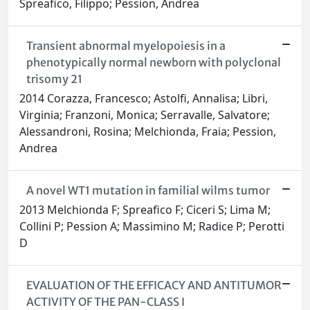
Spreafico, Filippo; Pession, Andrea
Transient abnormal myelopoiesis in a
phenotypically normal newborn with polyclonal
trisomy 21
2014 Corazza, Francesco; Astolfi, Annalisa; Libri,
Virginia; Franzoni, Monica; Serravalle, Salvatore;
Alessandroni, Rosina; Melchionda, Fraia; Pession,
Andrea
A novel WT1 mutation in familial wilms tumor
2013 Melchionda F; Spreafico F; Ciceri S; Lima M;
Collini P; Pession A; Massimino M; Radice P; Perotti
D
EVALUATION OF THE EFFICACY AND ANTITUMOR
ACTIVITY OF THE PAN-CLASS I