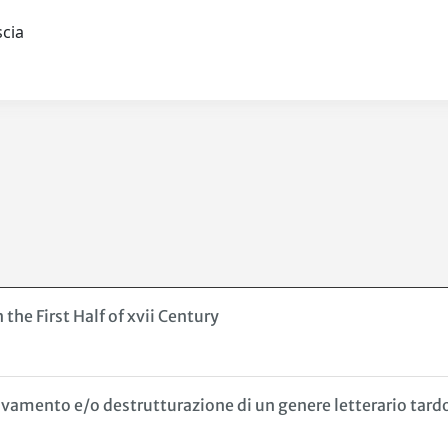
ascia
the First Half of xvii Century
ovamento e/o destrutturazione di un genere letterario tard