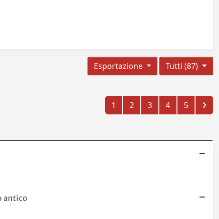
Esportazione
Tutti (87)
1
2
3
4
5
o antico