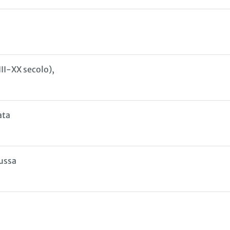
III-XX secolo),
ata
russa