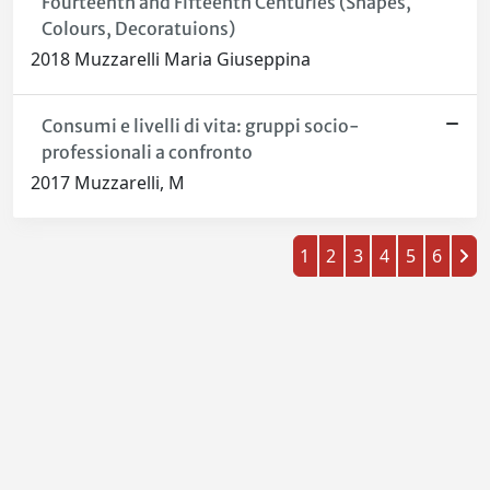
Fourteenth and Fifteenth Centuries (Shapes,
Colours, Decoratuions)
2018 Muzzarelli Maria Giuseppina
Consumi e livelli di vita: gruppi socio-
professionali a confronto
2017 Muzzarelli, M
1
2
3
4
5
6
Powered by
IRIS
-
about IRIS
-
Utilizzo dei cookie
-
Privacy
Copyright © 2026