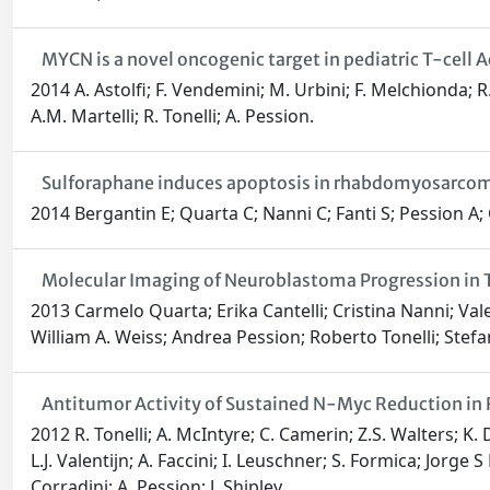
MYCN is a novel oncogenic target in pediatric T-cell
2014 A. Astolfi; F. Vendemini; M. Urbini; F. Melchionda; R.
A.M. Martelli; R. Tonelli; A. Pession.
Sulforaphane induces apoptosis in rhabdomyosarcoma a
2014 Bergantin E; Quarta C; Nanni C; Fanti S; Pession A; Ca
Molecular Imaging of Neuroblastoma Progression in
2013 Carmelo Quarta; Erika Cantelli; Cristina Nanni; Val
William A. Weiss; Andrea Pession; Roberto Tonelli; Stefa
Antitumor Activity of Sustained N-Myc Reduction in
2012 R. Tonelli; A. McIntyre; C. Camerin; Z.S. Walters; K. Di
L.J. Valentijn; A. Faccini; I. Leuschner; S. Formica; Jorge 
Corradini; A. Pession; J. Shipley