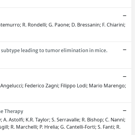
ntemurro; R. Rondelli; G. Paone; D. Bressanin; F. Chiarini;
 subtype leading to tumor elimination in mice.
 Angelucci; Federico Zagni; Filippo Lodi; Mario Marengo;
ne Therapy
 A. Astolfi; K.R. Taylor; S. Serravalle; R. Bishop; C. Nanni;
l; R. Marchelli; P. Hrelia; G. Cantelli-Forti; S. Fanti; R.