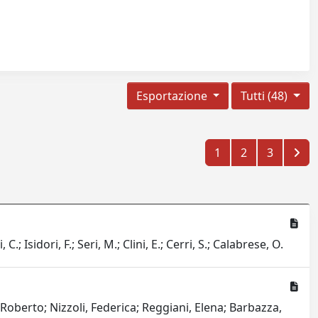
Esportazione
Tutti (48)
1
2
3
.; Isidori, F.; Seri, M.; Clini, E.; Cerri, S.; Calabrese, O.
, Roberto; Nizzoli, Federica; Reggiani, Elena; Barbazza,