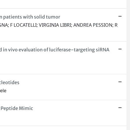
n patients with solid tumor
NA; F LOCATELLI; VIRGINIA LIBRI; ANDREA PESSION; R
in vivo evaluation of luciferase-targeting siRNA
cleotides
iele
a Peptide Mimic