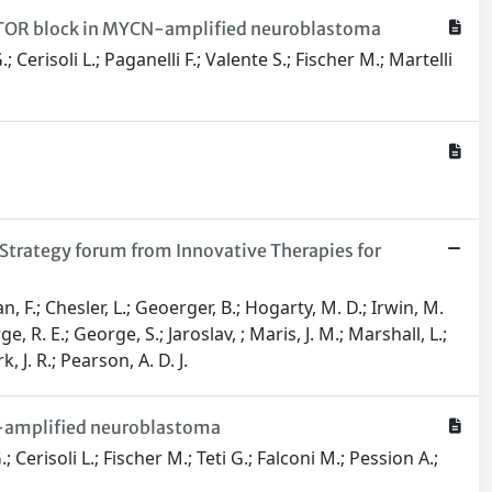
e mTOR block in MYCN-amplified neuroblastoma
Cerisoli L.; Paganelli F.; Valente S.; Fischer M.; Martelli
rategy forum from Innovative Therapies for
, F.; Chesler, L.; Geoerger, B.; Hogarty, M. D.; Irwin, M.
e, R. E.; George, S.; Jaroslav, ; Maris, J. M.; Marshall, L.;
, J. R.; Pearson, A. D. J.
N-amplified neuroblastoma
Cerisoli L.; Fischer M.; Teti G.; Falconi M.; Pession A.;