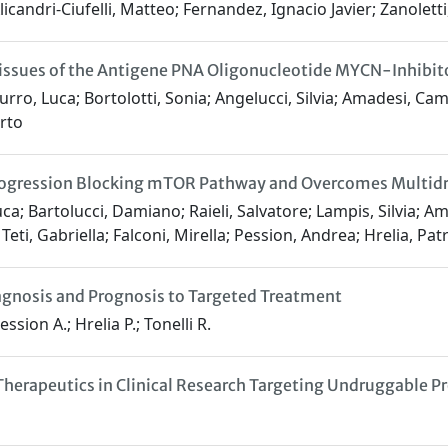
licandri-Ciufelli, Matteo; Fernandez, Ignacio Javier; Zanoletti
Tissues of the Antigene PNA Oligonucleotide MYCN-Inhibi
o, Luca; Bortolotti, Sonia; Angelucci, Silvia; Amadesi, Cam
erto
rogression Blocking mTOR Pathway and Overcomes Multidr
uca; Bartolucci, Damiano; Raieli, Salvatore; Lampis, Silvia; 
Teti, Gabriella; Falconi, Mirella; Pession, Andrea; Hrelia, Patr
nosis and Prognosis to Targeted Treatment
ssion A.; Hrelia P.; Tonelli R.
Therapeutics in Clinical Research Targeting Undruggable 