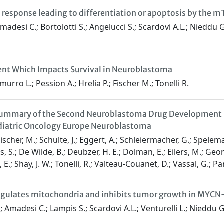
d response leading to differentiation or apoptosis by th
desi C.; Bortolotti S.; Angelucci S.; Scardovi A.L.; Nieddu G.; 
t Which Impacts Survival in Neuroblastoma
urro L.; Pession A.; Hrelia P.; Fischer M.; Tonelli R.
Summary of the Second Neuroblastoma Drug Development St
aediatric Oncology Europe Neuroblastoma
scher, M.; Schulte, J.; Eggert, A.; Schleiermacher, G.; Speleman
s, S.; De Wilde, B.; Deubzer, H. E.; Dolman, E.; Eilers, M.; Georg
; Shay, J. W.; Tonelli, R.; Valteau-Couanet, D.; Vassal, G.; Park
regulates mitochondria and inhibits tumor growth in MYC
Amadesi C.; Lampis S.; Scardovi A.L.; Venturelli L.; Nieddu G.; 