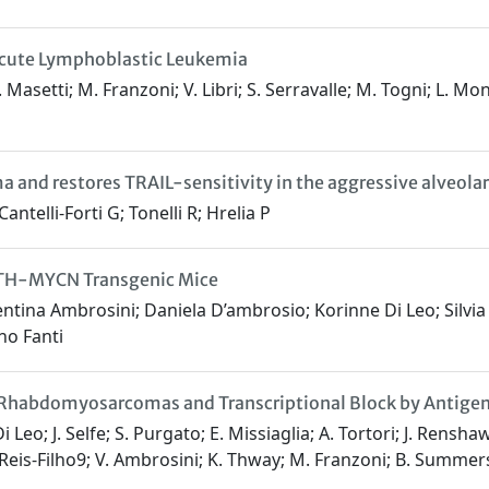
 Acute Lymphoblastic Leukemia
 Masetti; M. Franzoni; V. Libri; S. Serravalle; M. Togni; L. Mo
nd restores TRAIL-sensitivity in the aggressive alveolar
ntelli-Forti G; Tonelli R; Hrelia P
 TH-MYCN Transgenic Mice
entina Ambrosini; Daniela D’ambrosio; Korinne Di Leo; Silvia
no Fanti
 Rhabdomyosarcomas and Transcriptional Block by Antige
 Leo; J. Selfe; S. Purgato; E. Missiaglia; A. Tortori; J. Renshaw;
S Reis-Filho9; V. Ambrosini; K. Thway; M. Franzoni; B. Summersgil