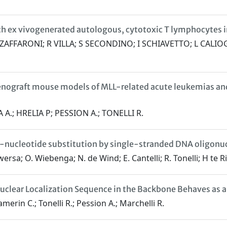
h ex vivogenerated autologous, cytotoxic T lymphocytes i
AFFARONI; R VILLA; S SECONDINO; I SCHIAVETTO; L CALIOG
enograft mouse models of MLL-related acute leukemias and 
A.; HRELIA P; PESSION A.; TONELLI R.
le-nucleotide substitution by single-stranded DNA oligonu
rsa; O. Wiebenga; N. de Wind; E. Cantelli; R. Tonelli; H te R
clear Localization Sequence in the Backbone Behaves as 
amerin C.; Tonelli R.; Pession A.; Marchelli R.