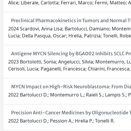
Alice; Liberale, Carlotta; Ferrari, Marco; Fermi, Matteo; A
Preclinical Pharmacokinetics in Tumors and Normal 
2024 Scardovi, Anna Lisa; Bartolucci, Damiano; Montemurr
Lucia; Della Pasqua, Oscar; Hrelia, Patrizia; Tonelli, Rob
Antigene MYCN Silencing by BGA002 Inhibits SCLC P
2023 Bortolotti, Sonia; Angelucci, Silvia; Montemurro, L
Cerisoli, Lucia; Paganelli, Francesca; Chiarini, Francesca; 
MYCN Impact on High-Risk Neuroblastoma: From Diag
2022 Bartolucci D.; Montemurro L.; Raieli S.; Lampis S.; Pe
Precision Anti-Cancer Medicines by Oligonucleotide 
2022 Bartolucci D.; Pession A.; Hrelia P.; Tonelli R.