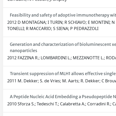
Feasibility and safety of adoptive immunotherapy wit
2012 D MONTAGNA; I TURIN; R SCHIAVO; E MONTINI; N Z
TONELLI; R MACCARIO; S SIENA; P PEDRAZZOLI
Generation and characterization of bioluminescent x
nanoparticles
2012 FAZZINA R.; LOMBARDINI L.; MEZZANOTTE L.; RODA 
Transient suppression of MLH1 allows effective sing
2011 M. Dekker; S. de Vries; M. Aarts; R. Dekker; C Brouwe
A Peptide Nucleic Acid Embedding a Pseudopeptide Nu
2010 Sforza S.; Tedeschi T.; Calabretta A.; Corradini R.; C