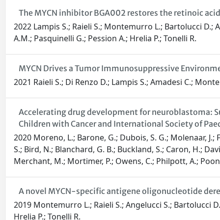
The MYCN inhibitor BGA002 restores the retinoic aci
2022 Lampis S.; Raieli S.; Montemurro L.; Bartolucci D.; Ama
A.M.; Pasquinelli G.; Pession A.; Hrelia P.; Tonelli R.
MYCN Drives a Tumor Immunosuppressive Environmen
2021 Raieli S.; Di Renzo D.; Lampis S.; Amadesi C.; Montem
Accelerating drug development for neuroblastoma: 
Children with Cancer and International Society of P
2020 Moreno, L.; Barone, G.; Dubois, S. G.; Molenaar, J.; Fi
S.; Bird, N.; Blanchard, G. B.; Buckland, S.; Caron, H.; Davi
Merchant, M.; Mortimer, P.; Owens, C.; Philpott, A.; Poon, E.
A novel MYCN-specific antigene oligonucleotide de
2019 Montemurro L.; Raieli S.; Angelucci S.; Bartolucci D.; 
Hrelia P.; Tonelli R.