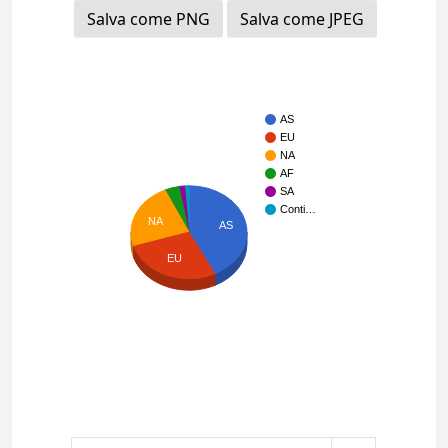
Salva come PNG
Salva come JPEG
AS
EU
NA
AF
SA
Conti…
NA
AS
EU