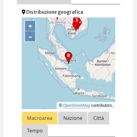
Distribuzione geografica
+
–
©
OpenStreetMap
contributors.
Macroarea
Nazione
Città
Tempo