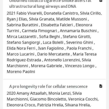
Unburned tobacco cigarette smoke alters rat
ultrastructural lung airways and DNA
2021 Fabio Vivarelli, Donatella Canistro, Silvia Cirillo,
Ryan J Elias, Silvia Granata, Matilde Mussoni ,
Sabrina Burattini , Elisabetta Falcieri , Eleonora
Turrini , Carmela Fimognari , Annamaria Buschini ,
Mirca Lazzaretti , Sofia Beghi , Stefano Girotti,
Stefano Sangiorgi , Luca Bolelli , Severino Ghini ,
Elida Nora Ferri , Ivan Fagiolino , Paola Franchi ,
Marco Lucarini , Dario Mercatante , Maria Teresa
Rodriguez-Estrada , Antonello Lorenzini, Silvia
Marchionni , Morena Gabriele , Vincenzo Longo ,
Moreno Paolini
A pro longevity role for cellular senescence
2020 Amany Attaallah, Monia Lenzi, Silvia
Marchionni, Giacomo Bincoletto, Veronica Cocchi,
Eleonora Croco, Patrizia Hrelia, Silvana Hrelia,