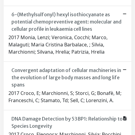
6-(Methylsulfonyl) hexyl isothiocyanate as
potential chemopreventive agent: molecular and
cellular profile in leukaemia cell lines
2017 Monia, Lenzi; Veronica, Cocchi; Marco,
Malaguti; Maria Cristina Barbalace, ; Silvia,
Marchionni; Silvana, Hrelia; Patrizia, Hrelia
Convergent adaptation of cellular machineries in
the evolution of large body masses and long life
spans
2017 Croco, E; Marchionni, S; Storci, G; Bonafè, M;
Franceschi, C; Stamato, Td; Sell, C; Lorenzini, A.
DNA Damage Detection by 53BP1: Relationship to
Species Longevity
2017 Croco, Eleonora; Marchionni, Silvia; Bocchini,