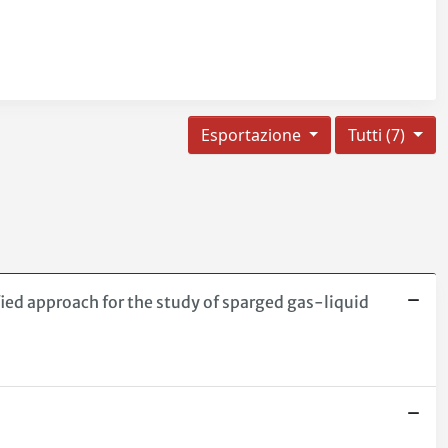
Esportazione
Tutti (7)
ified approach for the study of sparged gas-liquid