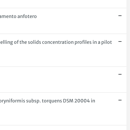
tamento anfotero
ing of the solids concentration profiles in a pilot
s coryniformis subsp. torquens DSM 20004 in