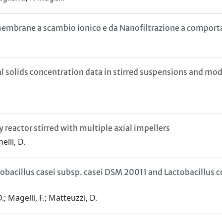
i membrane a scambio ionico e da Nanofiltrazione a compor
solids concentration data in stirred suspensions and modell
y reactor stirred with multiple axial impellers
elli, D.
actobacillus casei subsp. casei DSM 20011 and Lactobacillu
.; Magelli, F.; Matteuzzi, D.