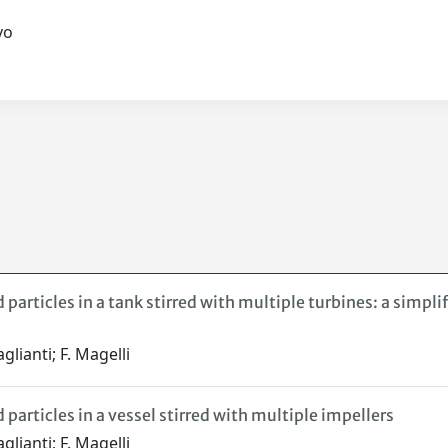
.vo
d particles in a tank stirred with multiple turbines: a simpl
glianti; F. Magelli
 particles in a vessel stirred with multiple impellers
glianti; F. Magelli