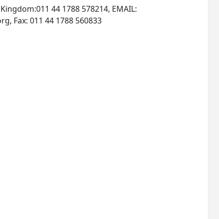
d Kingdom:011 44 1788 578214, EMAIL:
, INTERNET: http://www.icheme.org, Fax: 011 44 1788 560833