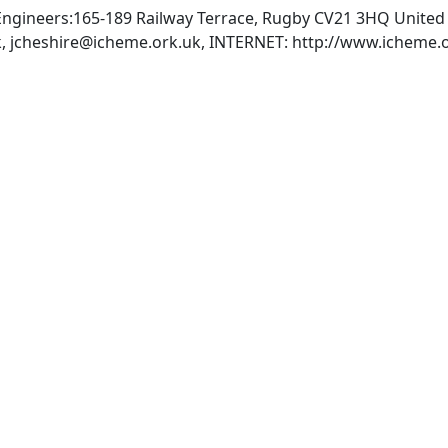
 Engineers:165-189 Railway Terrace, Rugby CV21 3HQ Unite
k
,
jcheshire@icheme.ork.uk