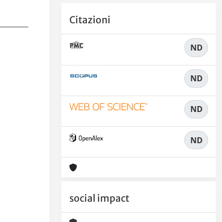
Citazioni
ND
ND
ND
ND
social impact