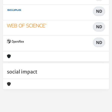
ND
ND
ND
social impact