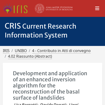
CRIS
Current Research
Information System
IRIS
UNIBO
4 - Contributo in Atti di convegno
4.02 Riassunto (Abstract)
Development and application
of an enhanced inversion
algorithm for the
reconstruction of the basal
surface of landslides
Lisa Borgatti
;
Davide Donati
;
Liwei