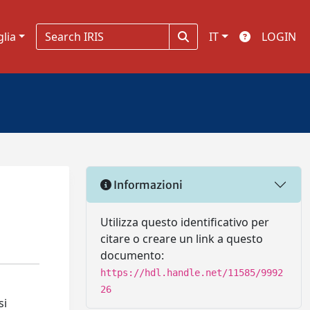
glia
IT
LOGIN
Informazioni
Utilizza questo identificativo per
citare o creare un link a questo
documento:
https://hdl.handle.net/11585/9992
26
si