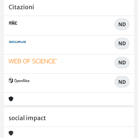
Citazioni
ND
ND
ND
ND
social impact