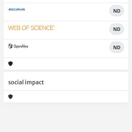
ND
ND
ND
social impact