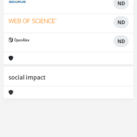
ND
ND
ND
social impact