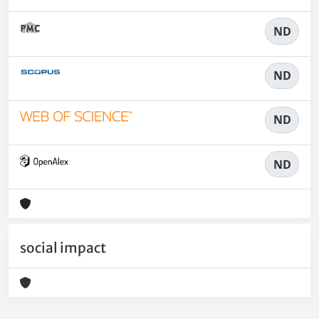
ND
ND
ND
ND
social impact