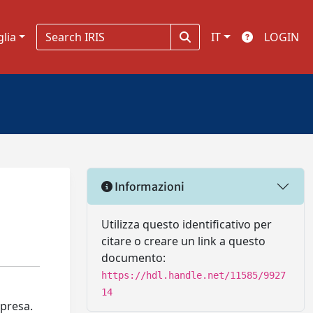
glia
IT
LOGIN
Informazioni
Utilizza questo identificativo per
citare o creare un link a questo
documento:
https://hdl.handle.net/11585/9927
14
mpresa.