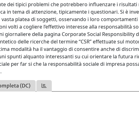
nte dei tipici problemi che potrebbero influenzare i risultati 
erca in tema di attenzione, tipicamente i questionari. Si è inv
ù vasta platea di soggetti, osservando i loro comportamenti
ni volti a cogliere l’effettivo interesse alla responsabilità so
ni giornaliere della pagina Corporate Social Responsibility d
intetico delle ricerche del termine “CSR” effettuate sul moto
tima modalità ha il vantaggio di consentire anche di discrim
cuni spunti alquanto interessanti su cui orientare la futura ri
le per far si che la responsabilità sociale di impresa poss
.
ompleta (DC)