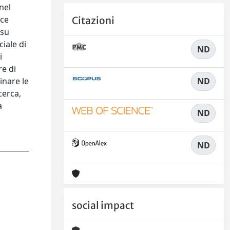
nel
ece
Citazioni
 su
ciale di
ND
i
re di
ND
inare le
cerca,
a
ND
ND
social impact