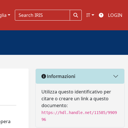
glia
IT
LOGIN
Informazioni
Utilizza questo identificativo per
citare o creare un link a questo
documento:
https://hdl.handle.net/11585/9909
96
opera