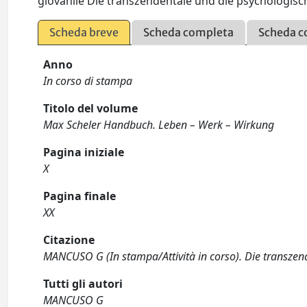
giovanile Die transzendentale und die psychologis
Scheda breve
Scheda completa
Scheda c
Anno
In corso di stampa
Titolo del volume
Max Scheler Handbuch. Leben – Werk – Wirkung
Pagina iniziale
X
Pagina finale
XX
Citazione
MANCUSO G (In stampa/Attività in corso). Die transzend
Tutti gli autori
MANCUSO G