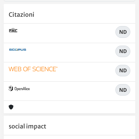
Citazioni
ND
ND
ND
ND
social impact