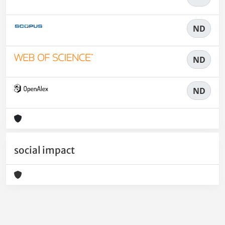
ND
ND
ND
social impact