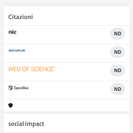
Citazioni
ND
ND
ND
ND
social impact