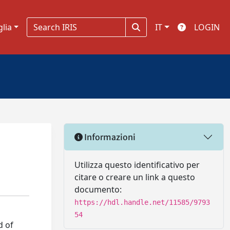
glia
IT
LOGIN
Informazioni
Utilizza questo identificativo per
citare o creare un link a questo
documento:
https://hdl.handle.net/11585/9793
54
d of