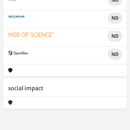
ND
ND
ND
social impact