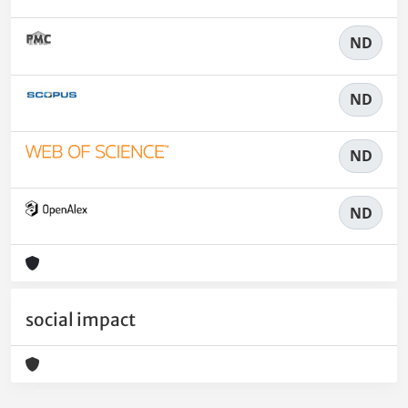
ND
ND
ND
ND
social impact