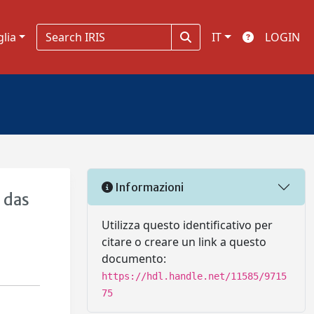
glia
IT
LOGIN
Informazioni
 das
Utilizza questo identificativo per
citare o creare un link a questo
documento:
https://hdl.handle.net/11585/9715
75