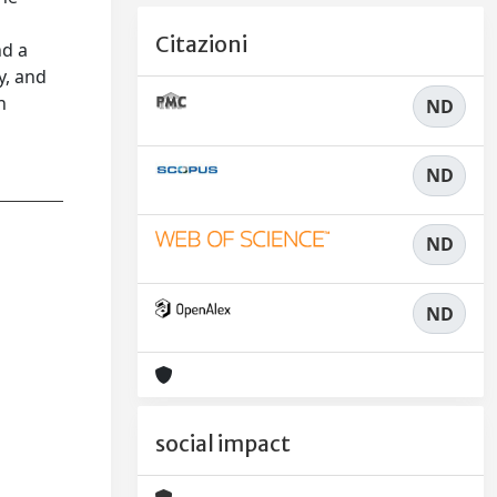
e
Citazioni
nd a
y, and
n
ND
ND
ND
ND
social impact