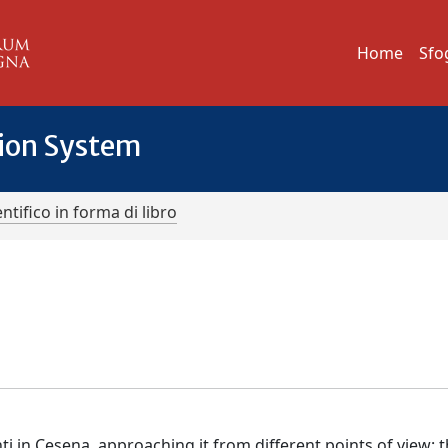
Home
Sfo
tion System
ntifico in forma di libro
i in Cesena, approaching it from different points of view: 