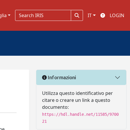
glia
IT
LOGIN
Informazioni
Utilizza questo identificativo per
citare o creare un link a questo
documento:
https://hdl.handle.net/11585/9700
21
the