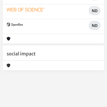
ND
ND
social impact