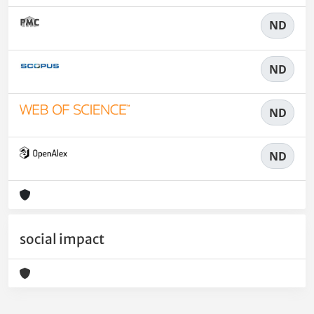
ND
ND
ND
ND
social impact