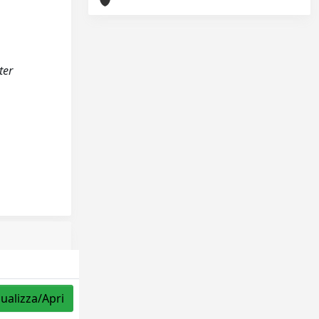
ter
sualizza/Apri