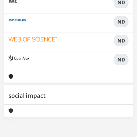
ND
ND
ND
ND
social impact