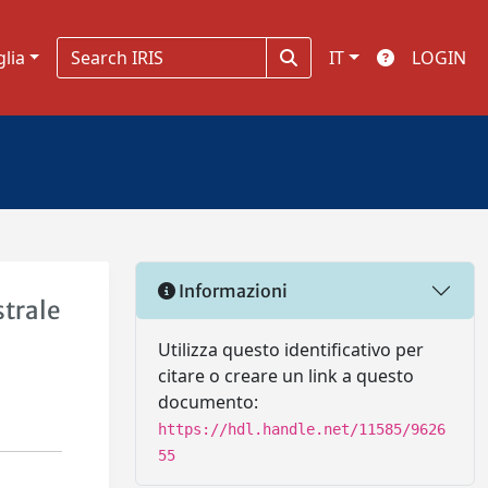
glia
IT
LOGIN
Informazioni
strale
Utilizza questo identificativo per
citare o creare un link a questo
documento:
https://hdl.handle.net/11585/9626
55