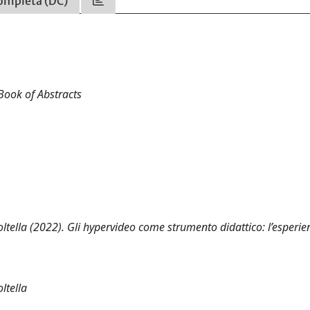
ompleta (DC)
Book of Abstracts
oltella (2022). Gli hypervideo come strumento didattico: l’esperie
ltella