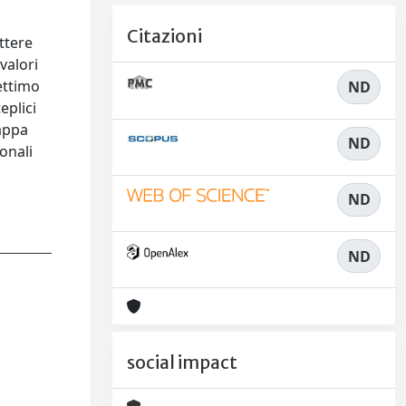
l
Citazioni
ttere
valori
settimo
ND
eplici
mappa
ND
ionali
ND
ND
social impact