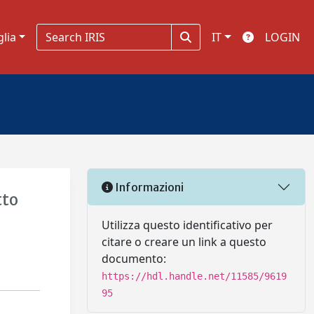
glia
IT
LOGIN
Informazioni
tto
Utilizza questo identificativo per
citare o creare un link a questo
documento:
https://hdl.handle.net/11585/9619
95