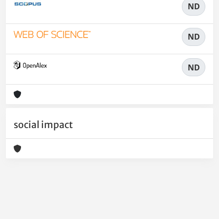
ND
ND
ND
social impact