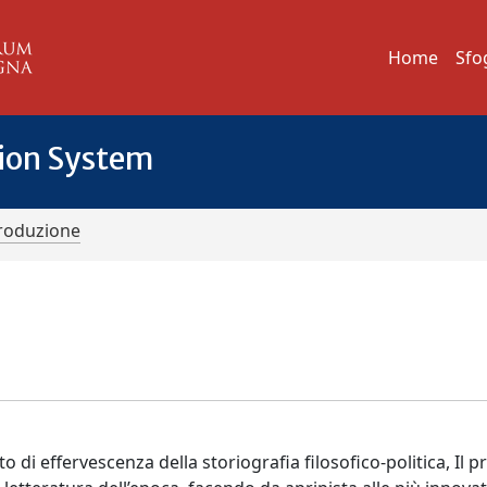
Home
Sfo
tion System
troduzione
di effervescenza della storiografia filosofico-politica, Il p