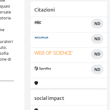
ive
 quasi
Citazioni
versate
storia
ND
ine
ND
curatori
uto.
sofia
ND
ione di
ND
social impact