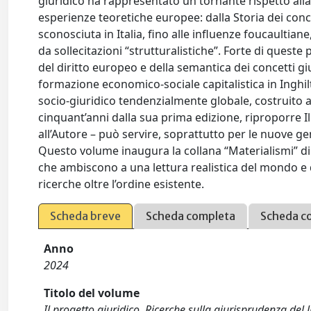
giuridico ha rappresentato un tornante rispetto alla 
esperienze teoretiche europee: dalla Storia dei con
sconosciuta in Italia, fino alle influenze foucaultian
da sollecitazioni “strutturalistiche”. Forte di quest
del diritto europeo e della semantica dei concetti giur
formazione economico-sociale capitalistica in Inghilt
socio-giuridico tendenzialmente globale, costruito a
cinquant’anni dalla sua prima edizione, riproporre Il 
all’Autore – può servire, soprattutto per le nuove gen
Questo volume inaugura la collana “Materialismi” di D
che ambiscono a una lettura realistica del mondo e d
ricerche oltre l’ordine esistente.
Scheda breve
Scheda completa
Scheda c
Anno
2024
Titolo del volume
Il progetto giuridico. Ricerche sulla giurisprudenza del 