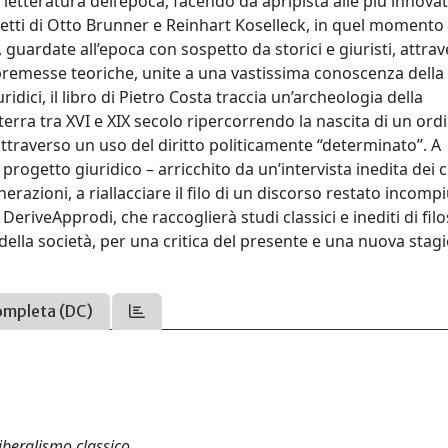
letteratura dell’epoca, facendo da apripista alle più innovat
cetti di Otto Brunner e Reinhart Koselleck, in quel momento
e, guardate all’epoca con sospetto da storici e giuristi, attra
e premesse teoriche, unite a una vastissima conoscenza della 
idici, il libro di Pietro Costa traccia un’archeologia della
erra tra XVI e XIX secolo ripercorrendo la nascita di un ord
ttraverso un uso del diritto politicamente “determinato”. A
progetto giuridico – arricchito da un’intervista inedita dei 
erazioni, a riallacciare il filo di un discorso restato incompi
eriveApprodi, che raccoglierà studi classici e inediti di filo
ella società, per una critica del presente e una nuova stag
ompleta (DC)
liberalismo classico