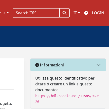
glia
IT
LOGIN
Informazioni
Utilizza questo identificativo per
citare o creare un link a questo
documento:
https://hdl.handle.net/11585/9604
26
rogetto