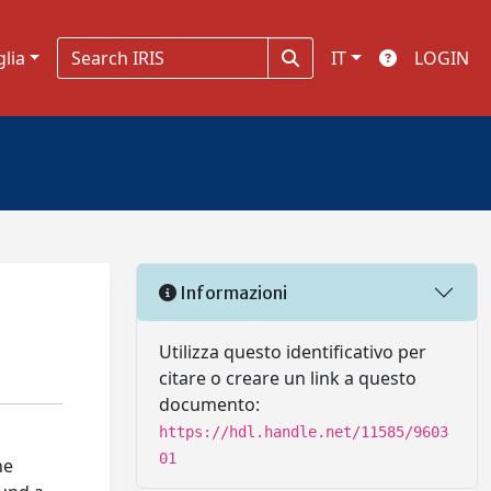
glia
IT
LOGIN
Informazioni
Utilizza questo identificativo per
citare o creare un link a questo
documento:
https://hdl.handle.net/11585/9603
01
he