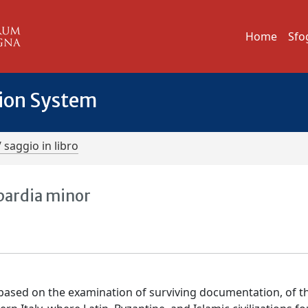
Home
Sfo
tion System
/ saggio in libro
obardia minor
 based on the examination of surviving documentation, of t