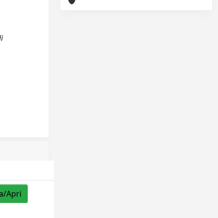
i
a/Apri