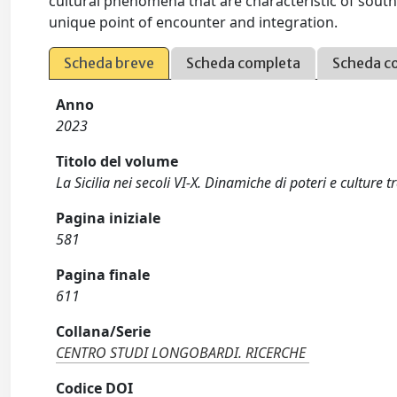
cultural phenomena that are characteristic of souther
unique point of encounter and integration.
Scheda breve
Scheda completa
Scheda c
Anno
2023
Titolo del volume
La Sicilia nei secoli VI-X. Dinamiche di poteri e culture
Pagina iniziale
581
Pagina finale
611
Collana/Serie
CENTRO STUDI LONGOBARDI. RICERCHE
Codice DOI