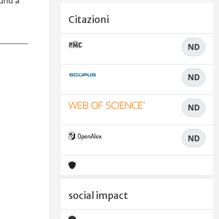
ound a
Citazioni
ND
ND
ND
ND
social impact