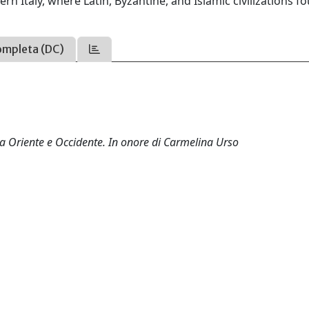
n Italy, where Latin, Byzantine, and Islamic civilizations f
ompleta (DC)
 tra Oriente e Occidente. In onore di Carmelina Urso