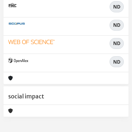
ND
ND
ND
ND
social impact