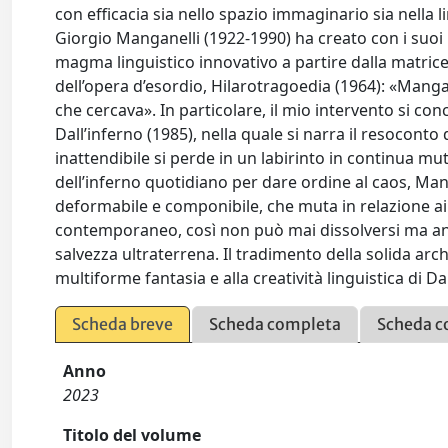
con efficacia sia nello spazio immaginario sia nella l
Giorgio Manganelli (1922-1990) ha creato con i suoi 
magma linguistico innovativo a partire dalla matri
dell’opera d’esordio, Hilarotragoedia (1964): «Mangan
che cercava». In particolare, il mio intervento si conc
Dall’inferno (1985), nella quale si narra il resoconto
inattendibile si perde in un labirinto in continua mut
dell’inferno quotidiano per dare ordine al caos, Ma
deformabile e componibile, che muta in relazione ai 
contemporaneo, così non può mai dissolversi ma anzi
salvezza ultraterrena. Il tradimento della solida ar
multiforme fantasia e alla creatività linguistica di Da
Scheda breve
Scheda completa
Scheda c
Anno
2023
Titolo del volume