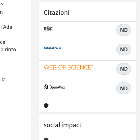
le
un
Citazioni
 l’Ade
ND
oce
ND
abirinto
ND
lla
ND
social impact