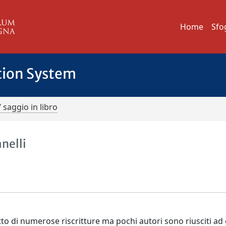
Home
Sfo
tion System
/ saggio in libro
anelli
o di numerose riscritture ma pochi autori sono riusciti ad