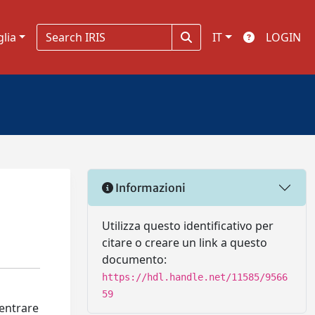
glia
IT
LOGIN
Informazioni
Utilizza questo identificativo per
citare o creare un link a questo
documento:
https://hdl.handle.net/11585/9566
59
 entrare