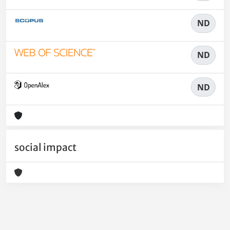
ND
ND
ND
social impact