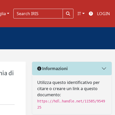
glia
IT
LOGIN
Informazioni
nia di
Utilizza questo identificativo per
citare o creare un link a questo
documento:
https://hdl.handle.net/11585/9549
25