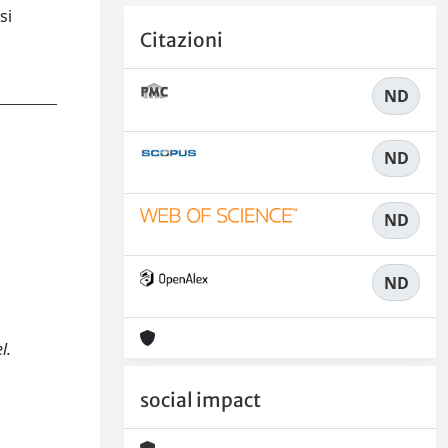
si
Citazioni
ND
ND
ND
ND
l.
social impact