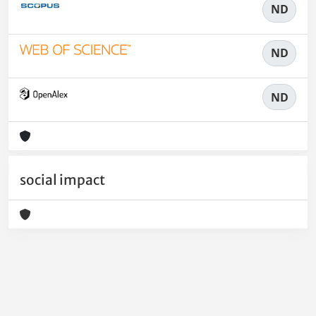
ND
ND
ND
social impact