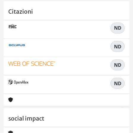
Citazioni
ND
ND
ND
ND
social impact