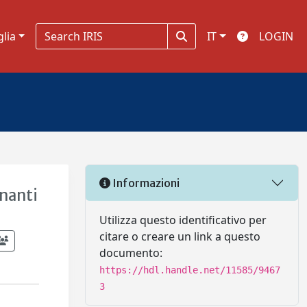
glia
IT
LOGIN
Informazioni
inanti
Utilizza questo identificativo per
citare o creare un link a questo
documento:
https://hdl.handle.net/11585/9467
3