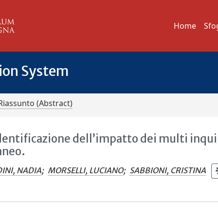
Home
Sfo
tion System
Riassunto (Abstract)
dentificazione dell’impatto dei multi inqu
aneo.
INI, NADIA
;
MORSELLI, LUCIANO
;
SABBIONI, CRISTINA